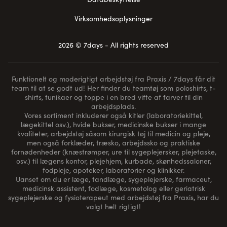
Virksomhedsoplysninger
2026 © 7days - All rights reserved
Funktionelt og moderigtigt arbejdstøj fra Praxis / 7days får dit
team til at se godt ud! Her finder du teamtøj som poloshirts, t-
shirts, tunikaer og toppe i en bred vifte af farver til din
arbejdsplads.
Vores sortiment inkluderer også kitler (laboratoriekittel,
lægekittel osv.), hvide bukser, medicinske bukser i mange
kvaliteter, arbejdstøj såsom kirurgisk tøj til medicin og pleje,
men også forklæder, træsko, arbejdssko og praktiske
fornødenheder (
knæstrømper
, ure til sygeplejersker, plejetaske,
osv.) til lægens kontor, plejehjem, kurbade, skønhedssaloner,
fodpleje, apoteker, laboratorier og klinikker.
Uanset om du er læge, tandlæge, sygeplejerske, farmaceut,
medicinsk assistent, fodlæge, kosmetolog eller geriatrisk
sygeplejerske og fysioterapeut med arbejdstøj fra Praxis, har du
valgt helt rigtigt!