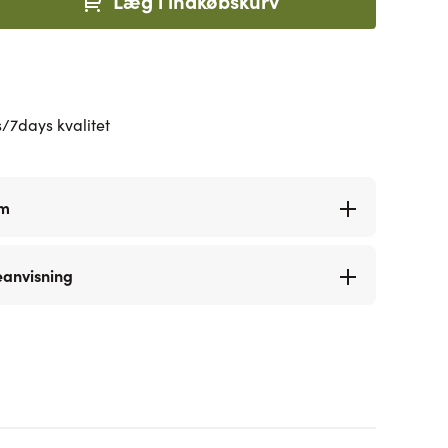
Læg i indkøbskurv
/7days kvalitet
rm
eanvisning