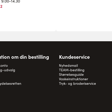
. 9.00-14.30
82
tion om din bestilling
Kundeservice
konto
Nyhedsmail
og-udvalg
TEAM-bestilling
Størrelsesguide
Vaskeinstruktioner
rydelsesretten
Tryk- og broderiservice