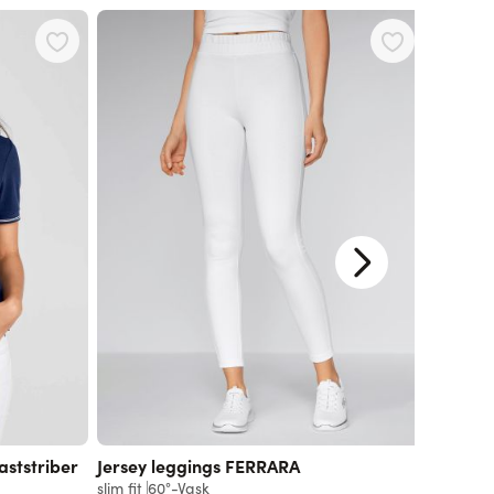
l navigation using the skip links.
ststriber
Jersey leggings FERRARA
3/4 je
slim fit
60°-Vask
loose fit