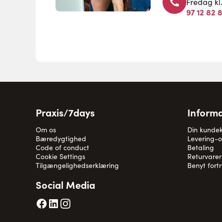
Fredag kl
97 12 82 
Praxis/7days
Informa
Om os
Din kunde
Bæredygtighed
Levering-
Code of conduct
Betaling
Cookie Settings
Returvarer
Tilgængelighedserklæring
Benyt fort
Social Media