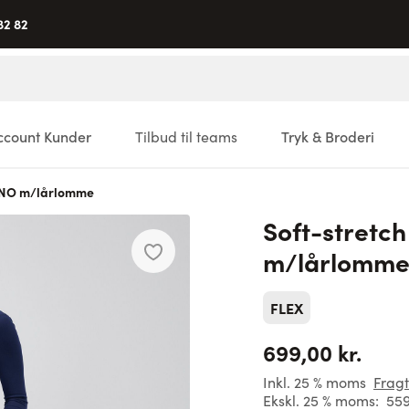
82 82
ccount Kunder
Tilbud til teams
Tryk & Broderi
LUNO m/lårlomme
Soft-stretc
m/lårlomm
FLEX
699,00 kr.
Inkl. 25 % moms
Fragt
Ekskl. 25 % moms:
559