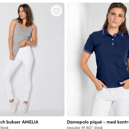
 using the tab key. You can skip the carousel or go straight to carouse
tch bukser AMELIA
Damepolo piqué - med kontra
-Vask
regular fit
60°-Vask