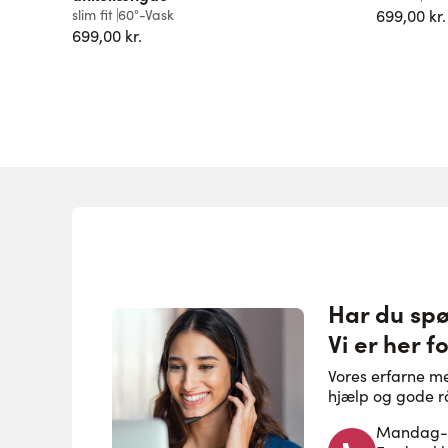
slim fit
60°-Vask
699,00 kr.
699,00 kr.
Har du sp
Vi er her fo
Vores erfarne m
hjælp og gode r
Mandag-to