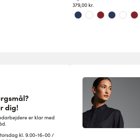
379,00 kr.
ørgsmål?
r dig!
edarbejdere er klar med
åd.
rsdag kl. 9.00-16-00 /