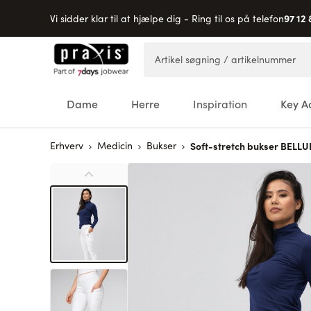
97 12 
Vi sidder klar til at hjælpe dig - Ring til os på telefon
Skip to Content
Artikel søgning / artikelnummer
Dame
Herre
Inspiration
Key A
Erhverv
Medicin
Bukser
Soft-stretch bukser BEL