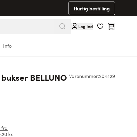
Hurtig bestilling
Cart
Log ind
Info
h bukser BELLUNO
Varenummer:
204429
e
 fra
,20 kr.