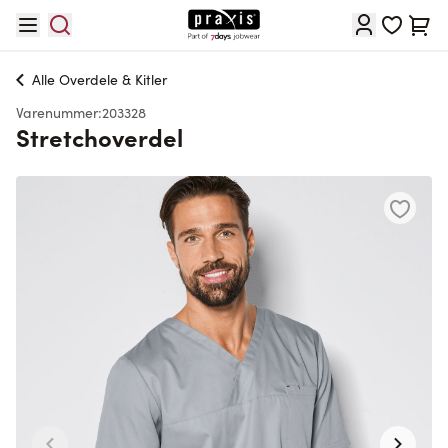
Skip to Content
Cart
Alle
Overdele & Kitler
Varenummer:
203328
Stretchoverdel