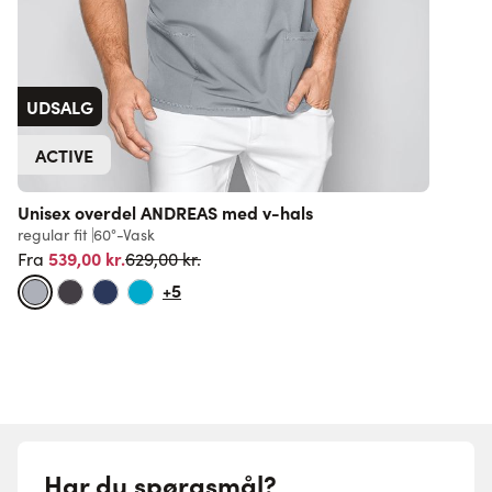
UDSALG
ACTIVE
Unisex overdel ANDREAS med v-hals
U
regular fit
60°-Vask
r
Normalpris
539,00 kr.
6
629,00 kr.
Fra
+5
Har du spørgsmål?