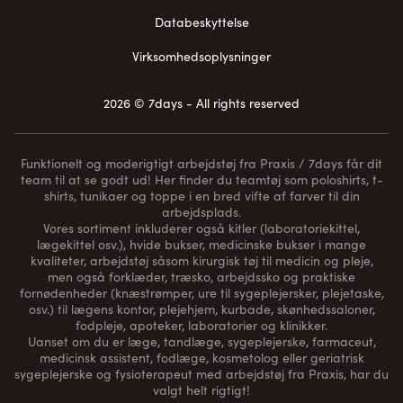
Databeskyttelse
Virksomhedsoplysninger
2026 © 7days - All rights reserved
Funktionelt og moderigtigt arbejdstøj fra Praxis / 7days får dit
team til at se godt ud! Her finder du teamtøj som poloshirts, t-
shirts, tunikaer og toppe i en bred vifte af farver til din
arbejdsplads.
Vores sortiment inkluderer også kitler (laboratoriekittel,
lægekittel osv.), hvide bukser, medicinske bukser i mange
kvaliteter, arbejdstøj såsom kirurgisk tøj til medicin og pleje,
men også forklæder, træsko, arbejdssko og praktiske
fornødenheder (
knæstrømper
, ure til sygeplejersker, plejetaske,
osv.) til lægens kontor, plejehjem, kurbade, skønhedssaloner,
fodpleje, apoteker, laboratorier og klinikker.
Uanset om du er læge, tandlæge, sygeplejerske, farmaceut,
medicinsk assistent, fodlæge, kosmetolog eller geriatrisk
sygeplejerske og fysioterapeut med arbejdstøj fra Praxis, har du
valgt helt rigtigt!