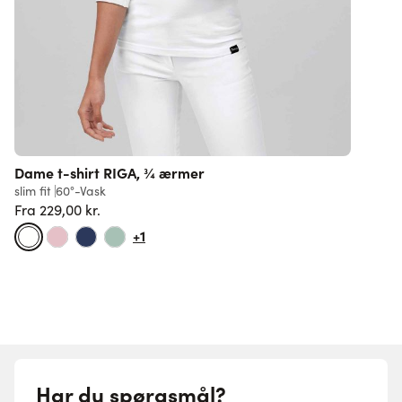
Dame t-shirt RIGA, ¾ ærmer
slim fit
60°-Vask
l
Fra
229,00 kr.
5
Normalpris
+1
Har du spørgsmål?