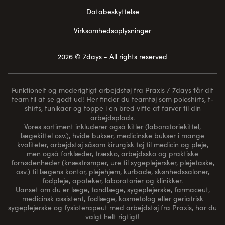
Databeskyttelse
Virksomhedsoplysninger
2026 © 7days - All rights reserved
Funktionelt og moderigtigt arbejdstøj fra Praxis / 7days får dit
team til at se godt ud! Her finder du teamtøj som poloshirts, t-
shirts, tunikaer og toppe i en bred vifte af farver til din
arbejdsplads.
Vores sortiment inkluderer også kitler (laboratoriekittel,
lægekittel osv.), hvide bukser, medicinske bukser i mange
kvaliteter, arbejdstøj såsom kirurgisk tøj til medicin og pleje,
men også forklæder, træsko, arbejdssko og praktiske
fornødenheder (
knæstrømper
, ure til sygeplejersker, plejetaske,
osv.) til lægens kontor, plejehjem, kurbade, skønhedssaloner,
fodpleje, apoteker, laboratorier og klinikker.
Uanset om du er læge, tandlæge, sygeplejerske, farmaceut,
medicinsk assistent, fodlæge, kosmetolog eller geriatrisk
sygeplejerske og fysioterapeut med arbejdstøj fra Praxis, har du
valgt helt rigtigt!