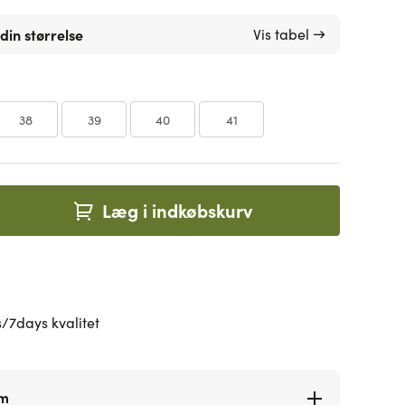
din størrelse
Vis tabel →
38
39
40
41
Læg i indkøbskurv
/7days kvalitet
rm