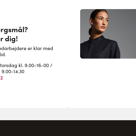
ørgsmål?
r dig!
edarbejdere er klar med
åd.
rsdag kl. 9.00-16-00 /
. 9.00-14.30
82