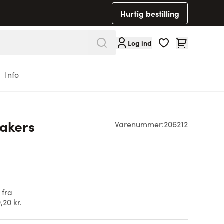
Hurtig bestilling
Cart
Log ind
Info
akers
Varenummer:
206212
 fra
,20 kr.