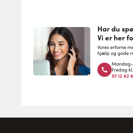
Har du sp
Vi er her fo
Vores erfarne m
hjælp og gode r
Mandag-to
Fredag kl
97 12 82 