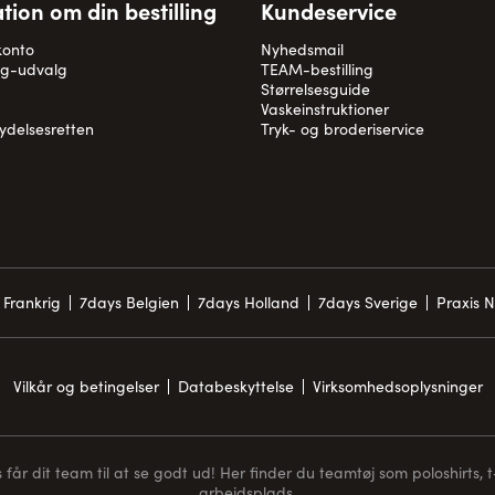
tion om din bestilling
Kundeservice
konto
Nyhedsmail
og-udvalg
TEAM-bestilling
Størrelsesguide
Vaskeinstruktioner
rydelsesretten
Tryk- og broderiservice
 Frankrig
7days Belgien
7days Holland
7days Sverige
Praxis 
Vilkår og betingelser
Databeskyttelse
Virksomhedsoplysninger
får dit team til at se godt ud! Her finder du teamtøj som poloshirts, t-s
arbejdsplads.