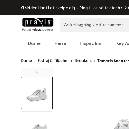
97 12 
Vi sidder klar til at hjælpe dig - Ring til os på telefon
Skip to Content
Artikel søgning / artikelnummer
Dame
Herre
Inspiration
Key A
Dame
Fodtøj & Tilbehør
Sneakers
Tamaris Sneake