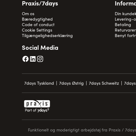
Praxis/7days
Informa
Om os
Din kunde
Bæredygtighed
Levering-
Code of conduct
Betaling
Cookie Settings
Returvarer
Tilgængelighedserklæring
Benyt fort
Social Media
7days Tyskland
7days Østrig
7days Schweitz
7days
Funktionelt og moderigtigt arbejdstøj fra Praxis / 7days 