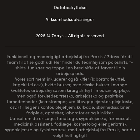
Databeskyttelse
Virksomhedsoplysninger
2026 © 7days - All rights reserved
Funktionelt og moderigtigt arbejdstøj fra Praxis / 7days får dit
team til at se godt ud! Her finder du teamtøj som poloshirts, t-
shirts, tunikaer og toppe i en bred vifte af farver til din
arbejdsplads.
Vores sortiment inkluderer også kitler (laboratoriekittel,
lægekittel osv.), hvide bukser, medicinske bukser i mange
kvaliteter, arbejdstøj såsom kirurgisk tøj til medicin og pleje,
men også forklæder, træsko, arbejdssko og praktiske
fornødenheder (
knæstrømper
, ure til sygeplejersker, plejetaske,
osv.) til lægens kontor, plejehjem, kurbade, skønhedssaloner,
fodpleje, apoteker, laboratorier og klinikker.
Uanset om du er læge, tandlæge, sygeplejerske, farmaceut,
medicinsk assistent, fodlæge, kosmetolog eller geriatrisk
sygeplejerske og fysioterapeut med arbejdstøj fra Praxis, har du
valgt helt rigtigt!