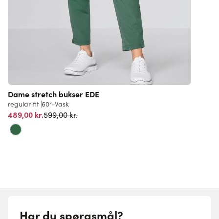
Dame stretch bukser EDE
regular fit
60°-Vask
Normalpris
489,00 kr.
599,00 kr.
Har du spørgsmål?