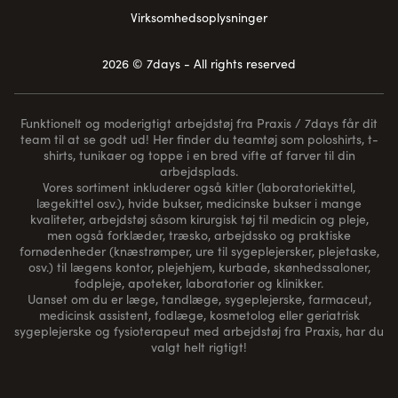
Virksomhedsoplysninger
2026 © 7days - All rights reserved
Funktionelt og moderigtigt arbejdstøj fra Praxis / 7days får dit
team til at se godt ud! Her finder du teamtøj som poloshirts, t-
shirts, tunikaer og toppe i en bred vifte af farver til din
arbejdsplads.
Vores sortiment inkluderer også kitler (laboratoriekittel,
lægekittel osv.), hvide bukser, medicinske bukser i mange
kvaliteter, arbejdstøj såsom kirurgisk tøj til medicin og pleje,
men også forklæder, træsko, arbejdssko og praktiske
fornødenheder (
knæstrømper
, ure til sygeplejersker, plejetaske,
osv.) til lægens kontor, plejehjem, kurbade, skønhedssaloner,
fodpleje, apoteker, laboratorier og klinikker.
Uanset om du er læge, tandlæge, sygeplejerske, farmaceut,
medicinsk assistent, fodlæge, kosmetolog eller geriatrisk
sygeplejerske og fysioterapeut med arbejdstøj fra Praxis, har du
valgt helt rigtigt!