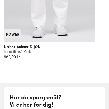
POWER
Unisex bukser DIJON
loose fit
60°-Vask
r
559,00 kr.
4
Har du spørgsmål?
Vi er her for dig!