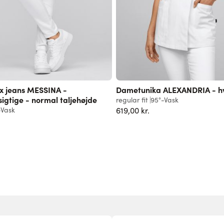
x jeans MESSINA -
Dametunika ALEXANDRIA - h
gtige - normal taljehøjde
regular fit
95°-Vask
-Vask
619,00 kr.