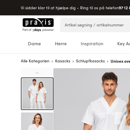
97 12 
Vi sidder klar til at hjælpe dig - Ring til os på telefon
Skip to Content
Artikel søgning / artikelnummer
Dame
Herre
Inspiration
Key A
Alle Kategorien
Kasacks
Schlupfkasacks
Unisex ov