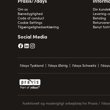
Praxis/7days
Informa
Om os
Din kunde
Bæredygtighed
Levering-
Code of conduct
Betaling
Cookie Settings
Returvarer
Tilgængelighedserklæring
Benyt fort
Social Media
7days Tyskland
7days Østrig
7days Schweitz
7days
Funktionelt og moderigtigt arbejdstøj fra Praxis / 7days 