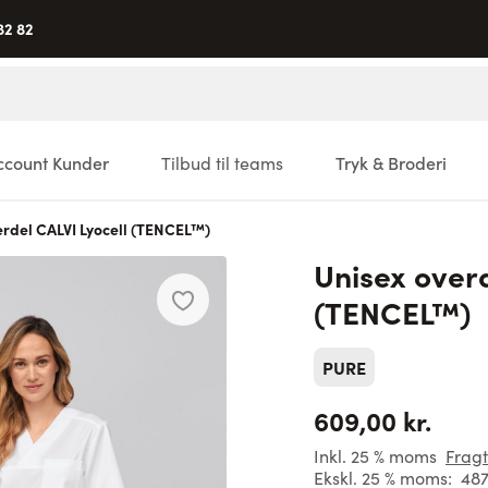
82 82
ccount Kunder
Tilbud til teams
Tryk & Broderi
erdel CALVI Lyocell (TENCEL™)
Unisex overd
(TENCEL™)
PURE
609,00 kr.
Inkl. 25 % moms
Fragt
Ekskl. 25 % moms:
487