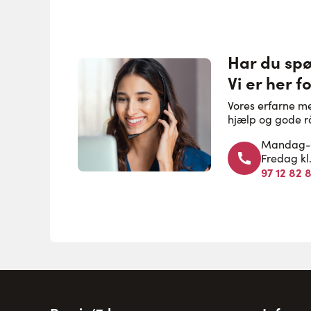
Har du sp
Vi er her fo
Vores erfarne m
hjælp og gode r
Mandag-to
Fredag kl
97 12 82 