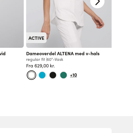
ACTIVE
vid
Dameoverdel ALTENA med v-hals
Komfort
regular fit
60°-Vask
slim fit
6
Fra
629,00 kr.
729,00 k
Normalpris
+10