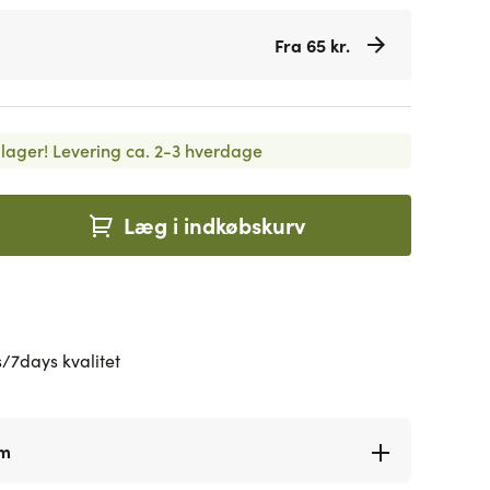
Fra 65 kr.
lager!
Levering ca. 2-3 hverdage
Læg i indkøbskurv
/7days kvalitet
rm