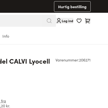
Hurtig bestilling
Cart
Log ind
Info
el CALVI Lyocell
Varenummer:
206271
 fra
,20 kr.