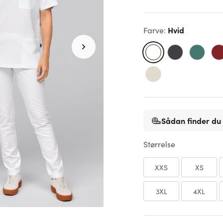
Hvid
Farve
:
Sådan finder du 
Størrelse
XXS
XS
3XL
4XL