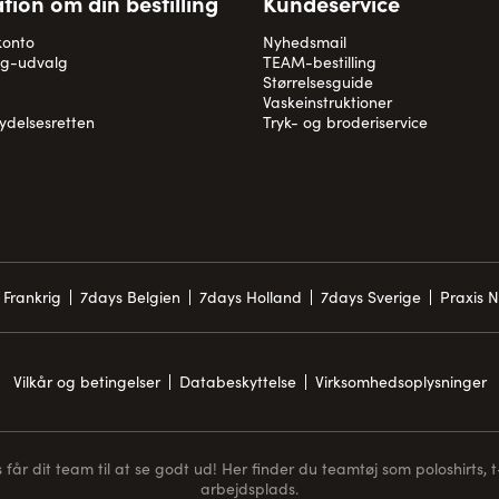
tion om din bestilling
Kundeservice
konto
Nyhedsmail
og-udvalg
TEAM-bestilling
Størrelsesguide
Vaskeinstruktioner
rydelsesretten
Tryk- og broderiservice
 Frankrig
7days Belgien
7days Holland
7days Sverige
Praxis 
Vilkår og betingelser
Databeskyttelse
Virksomhedsoplysninger
får dit team til at se godt ud! Her finder du teamtøj som poloshirts, t-s
arbejdsplads.