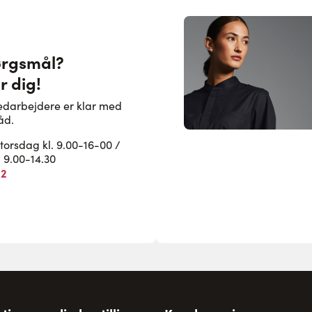
ørgsmål?
r dig!
edarbejdere er klar med
åd.
rsdag kl. 9.00-16-00 /
. 9.00-14.30
82