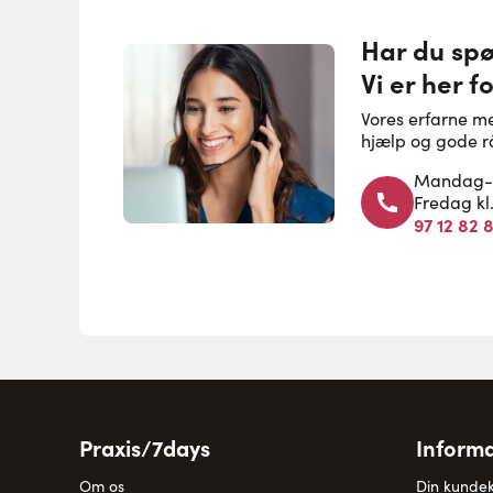
Har du sp
Vi er her fo
Vores erfarne m
hjælp og gode r
Mandag-to
Fredag kl
97 12 82 
Praxis/7days
Informa
Om os
Din kunde