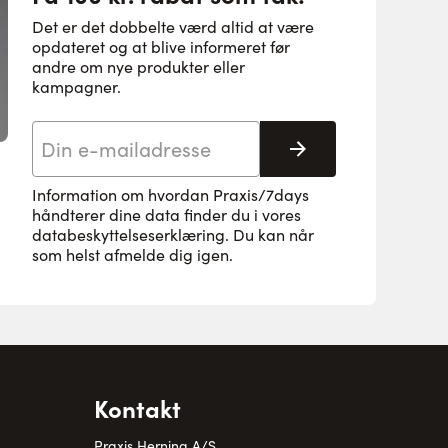
Det er det dobbelte værd altid at være
opdateret og at blive informeret før
andre om nye produkter eller
kampagner.
E-mail adresse
Tilmeld her
Information om hvordan Praxis/7days
håndterer dine data finder du i vores
databeskyttelseserklæring
. Du kan når
som helst afmelde dig igen.
Kontakt
Praxis Herning A/S