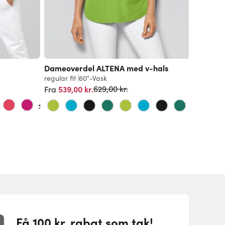
PURE
Dameoverdel ALTENA med v-hals
Unisex 
(TENCE
regular fit
60°-Vask
Normalpris
539,00 kr.
slim fit
9
629,00 kr.
Fra
629,00 k
+12
+10
Få 100 kr. rabat som tak!