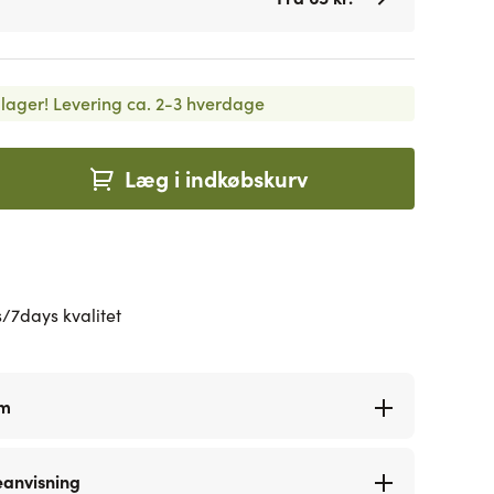
lager!
Levering ca. 2-3 hverdage
Læg i indkøbskurv
/7days kvalitet
rm
eanvisning