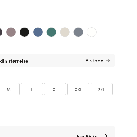
din størrelse
Vis tabel →
M
L
XL
XXL
3XL
Fra 65 kr.