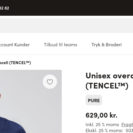
82 82
ccount Kunder
Tilbud til teams
Tryk & Broderi
ocell (TENCEL™)
Unisex over
(TENCEL™)
PURE
629,00 kr.
Inkl. 25 % moms
Fragt
Ekskl. 25 % moms:
503