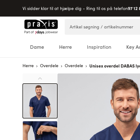
97 12 
Vi sidder klar til at hjælpe dig - Ring til os på telefon
Skip to Content
Artikel søgning / artikelnummer
Dame
Herre
Inspiration
Key A
Herre
Overdele
Overdele
Unisex overdel DABAS ly