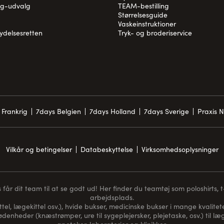
og-udvalg
TEAM-bestilling
Størrelsesguide
Vaskeinstruktioner
rydelsesretten
Tryk- og broderiservice
 Frankrig
7days Belgien
7days Holland
7days Sverige
Praxis 
Vilkår og betingelser
Databeskyttelse
Virksomhedsoplysninger
får dit team til at se godt ud! Her finder du teamtøj som poloshirts, t-s
arbejdsplads.
ttel, lægekittel osv.), hvide bukser, medicinske bukser i mange kvaliteter
nødenheder (
knæstrømper
, ure til sygeplejersker, plejetaske, osv.) til