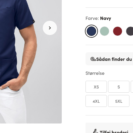
Navy
Farve
:
Sådan finder du 
Størrelse
XS
S
4XL
5XL
Tilføj broderi