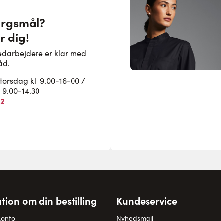
ørgsmål?
r dig!
edarbejdere er klar med
åd.
rsdag kl. 9.00-16-00 /
. 9.00-14.30
82
tion om din bestilling
Kundeservice
konto
Nyhedsmail