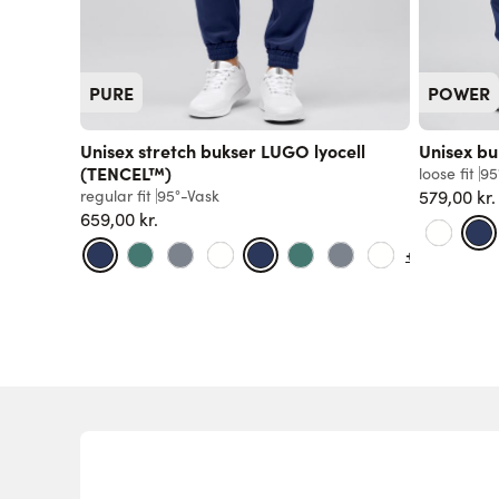
PURE
POWER
Unisex stretch bukser LUGO lyocell
Unisex b
(TENCEL™)
loose fit
95
regular fit
95°-Vask
579,00 kr.
659,00 kr.
+5