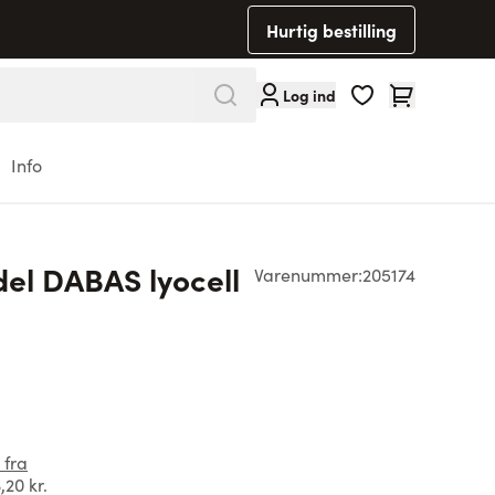
Hurtig bestilling
Cart
Log ind
Info
del DABAS lyocell
Varenummer:
205174
 fra
,20 kr.