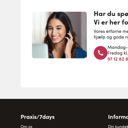
Har du sp
Vi er her fo
Vores erfarne m
hjælp og gode r
Mandag-to
Fredag kl
97 12 82 
Praxis/7days
Informa
Om os
Din kunde