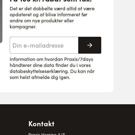
Det er det dobbelte værd altid at være
opdateret og at blive informeret før
andre om nye produkter eller
kampagner.
E-mail adresse
Tilmeld her
Information om hvordan Praxis/7days
håndterer dine data finder du i vores
databeskyttelseserklæring
. Du kan når
som helst afmelde dig igen.
Kontakt
Praxis Herning A/S