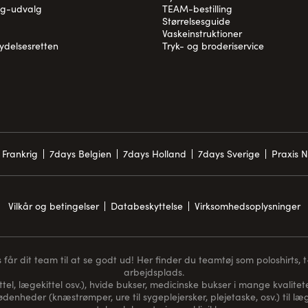
og-udvalg
TEAM-bestilling
Størrelsesguide
Vaskeinstruktioner
rydelsesretten
Tryk- og broderiservice
 Frankrig
7days Belgien
7days Holland
7days Sverige
Praxis 
Vilkår og betingelser
Databeskyttelse
Virksomhedsoplysninger
får dit team til at se godt ud! Her finder du teamtøj som poloshirts, t-s
arbejdsplads.
ttel, lægekittel osv.), hvide bukser, medicinske bukser i mange kvaliteter
nødenheder (
knæstrømper
, ure til sygeplejersker, plejetaske, osv.) til