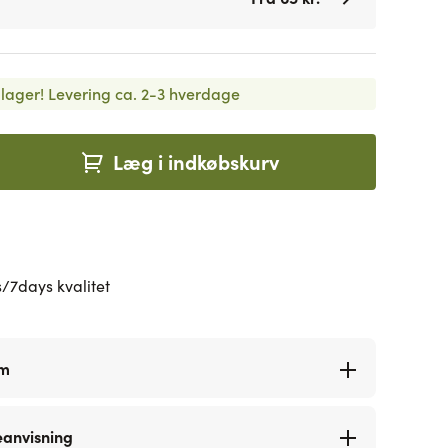
lager!
Levering ca. 2-3 hverdage
Læg i indkøbskurv
/7days kvalitet
rm
eanvisning