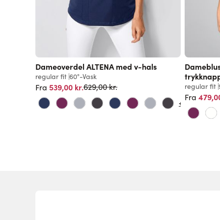
 60°
Dameoverdel ALTENA med v-hals
Dameblus
trykknap
regular fit
60°-Vask
Normalpris
539,00 kr.
regular fit
629,00 kr.
Fra
479,00
Fra
+10