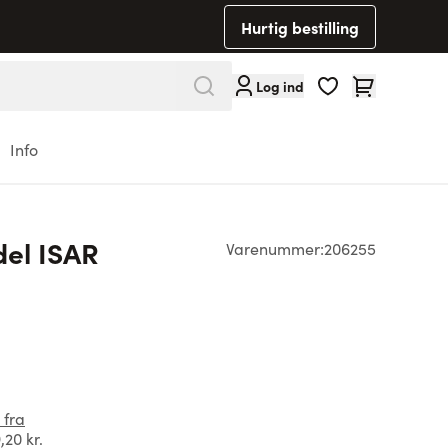
Hurtig bestilling
Cart
Log ind
Info
del ISAR
Varenummer:
206255
 fra
,20 kr.