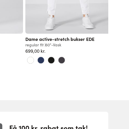
Dame active-stretch bukser EDE
Interlo
regular fit
60°-Vask
slim fit
6
699,00 kr.
399,00 k
Få 100 kr. rabat som tak!