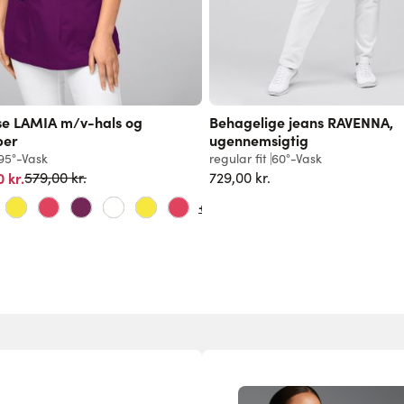
e LAMIA m/v-hals og
Behagelige jeans RAVENNA,
per
ugennemsigtig
95°-Vask
regular fit
60°-Vask
Normalpris
 kr.
729,00 kr.
579,00 kr.
+12