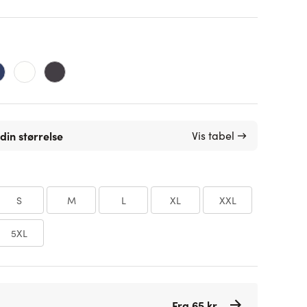
din størrelse
Vis tabel →
S
M
L
XL
XXL
5XL
Fra 65 kr.