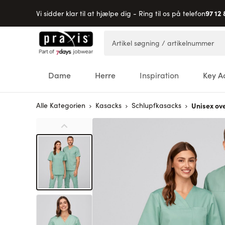
97 12 
Vi sidder klar til at hjælpe dig - Ring til os på telefon
Skip to Content
Artikel søgning / artikelnummer
Dame
Herre
Inspiration
Key A
Alle Kategorien
Kasacks
Schlupfkasacks
Unisex ov