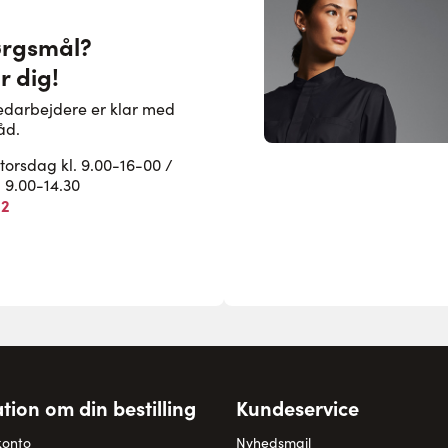
ørgsmål?
r dig!
edarbejdere er klar med
åd.
rsdag kl. 9.00-16-00 /
. 9.00-14.30
82
tion om din bestilling
Kundeservice
konto
Nyhedsmail