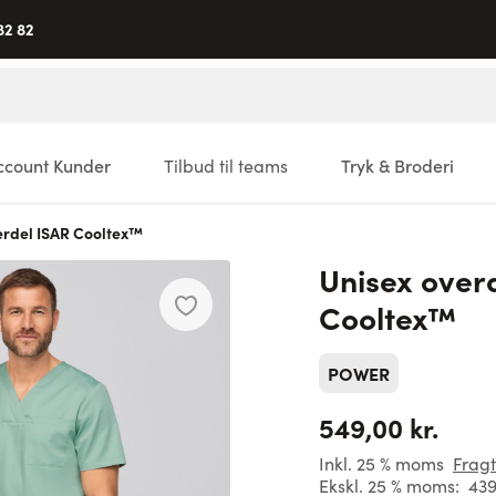
82 82
ccount Kunder
Tilbud til teams
Tryk & Broderi
erdel ISAR Cooltex™
Unisex over
Cooltex™
POWER
549,00 kr.
Inkl. 25 % moms
Fragt
Ekskl. 25 % moms:
439