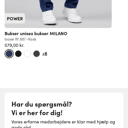
POWER
Bukser unisex bukser MILANO
T
loose fit
95°-Vask
s
579,00 kr.
4
+6
Har du spørgsmål?
Vi er her for dig!
Vores erfarne medarbejdere er klar med hjælp og
gode råd.