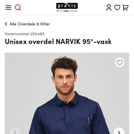
Skip to Content
Cart
Alle
Overdele & Kitler
Varenummer:
205465
Unisex overdel NARVIK 95°-vask