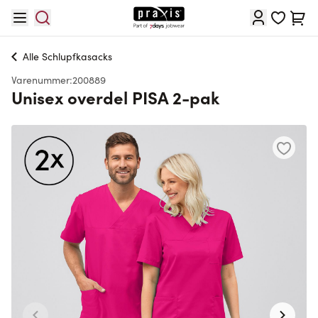
Skip to Content
Cart
Alle
Schlupfkasacks
Varenummer:
200889
Unisex overdel PISA 2-pak