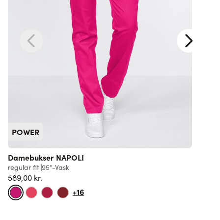
POWER
Damebukser NAPOLI
regular fit
95°-Vask
l
589,00 kr.
5
+16