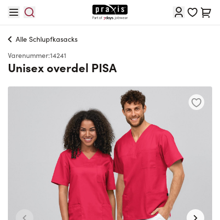
Skip to Content
Cart
Alle
Schlupfkasacks
Varenummer:
14241
Unisex overdel PISA