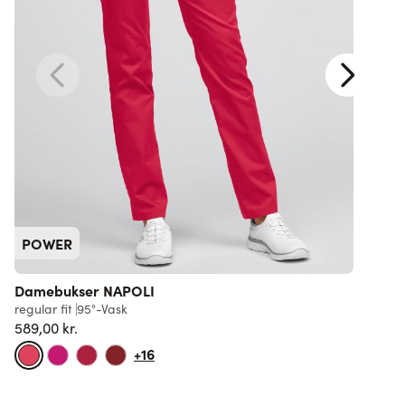
POWER
Damebukser NAPOLI
l
regular fit
95°-Vask
5
589,00 kr.
+16