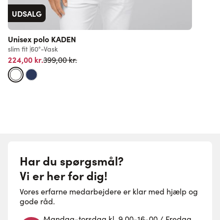
UDSALG
Unisex polo KADEN
J
slim fit
60°-Vask
l
Normalpris
224,00 kr.
1
399,00 kr.
Har du spørgsmål?
Vi er her for dig!
Vores erfarne medarbejdere er klar med hjælp og
gode råd.
Mandag-torsdag kl. 9.00-16-00 / Fredag