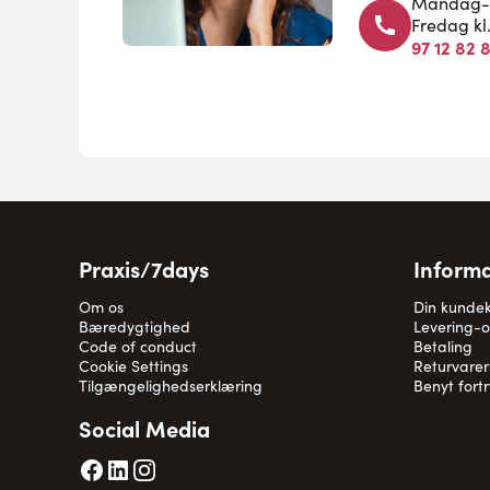
Mandag-to
Fredag kl
97 12 82 
Praxis/7days
Informa
Om os
Din kunde
Bæredygtighed
Levering-
Code of conduct
Betaling
Cookie Settings
Returvarer
Tilgængelighedserklæring
Benyt fort
Social Media