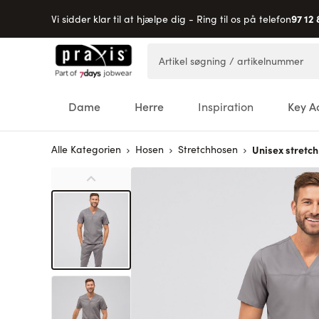
97 12 
Vi sidder klar til at hjælpe dig - Ring til os på telefon
Skip to Content
Artikel søgning / artikelnummer
Dame
Herre
Inspiration
Key A
Alle Kategorien
Hosen
Stretchhosen
Unisex stretc