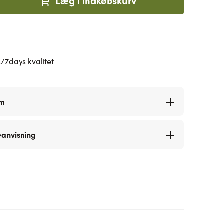
Læg i indkøbskurv
/7days kvalitet
rm
eanvisning