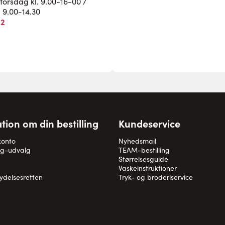
rsdag kl. 9.00-16-00 /
. 9.00-14.30
82
tion om din bestilling
Kundeservice
konto
Nyhedsmail
og-udvalg
TEAM-bestilling
Størrelsesguide
Vaskeinstruktioner
rydelsesretten
Tryk- og broderiservice