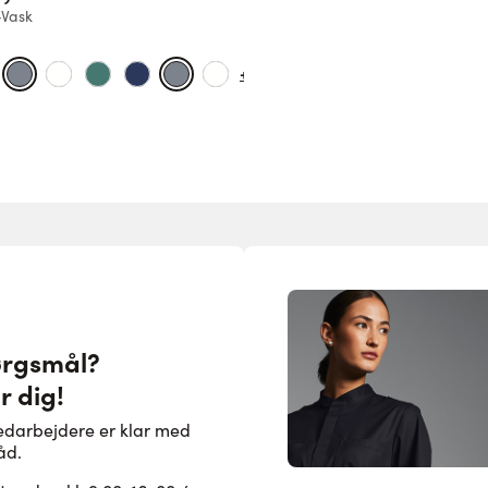
-Vask
+7
ørgsmål?
r dig!
edarbejdere er klar med
åd.