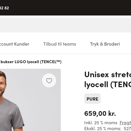
82 82
ccount Kunder
Tilbud til teams
Tryk & Broderi
h bukser LUGO lyocell (TENCEL™)
Unisex stre
lyocell (TE
PURE
659,00 kr.
Inkl. 25 % moms
Fragt
Ekskl. 25 % moms:
527