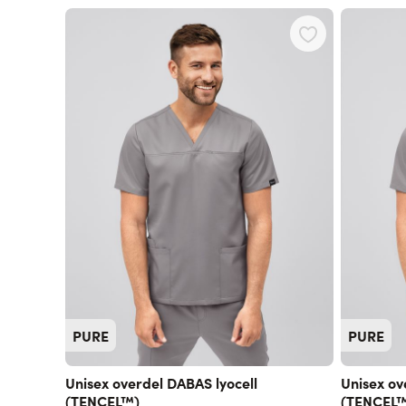
Navigating through the elements of the carousel is possible
Press to skip carousel
PURE
PURE
Unisex overdel DABAS lyocell
Unisex ov
(TENCEL™)
(TENCEL