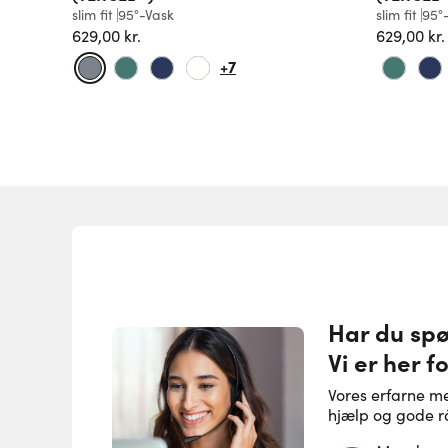
slim fit
95°-Vask
slim fit
95°
629,00 kr.
629,00 kr.
+7
Har du sp
Vi er her fo
Vores erfarne m
hjælp og gode r