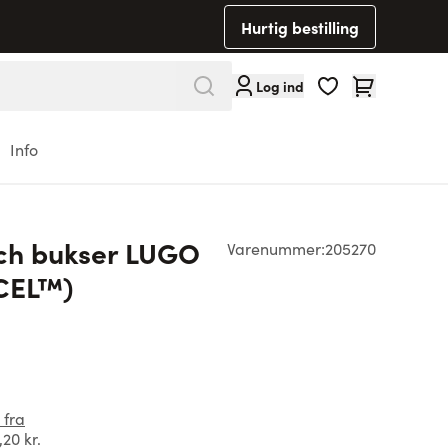
Hurtig bestilling
Cart
Log ind
Info
tch bukser LUGO
Varenummer:
205270
NCEL™)
 fra
,20 kr.