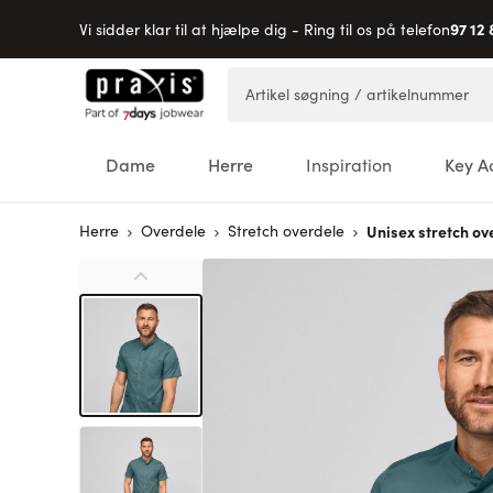
97 12 
Vi sidder klar til at hjælpe dig - Ring til os på telefon
Skip to Content
Artikel søgning / artikelnummer
Dame
Herre
Inspiration
Key A
Herre
Overdele
Stretch overdele
Unisex stretch o