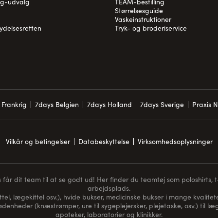
og-udvalg
TEAM-bestilling
Størrelsesguide
Vaskeinstruktioner
rydelsesretten
Tryk- og broderiservice
 Frankrig
7days Belgien
7days Holland
7days Sverige
Praxis 
Vilkår og betingelser
Databeskyttelse
Virksomhedsoplysninger
får dit team til at se godt ud! Her finder du teamtøj som poloshirts, t-s
arbejdsplads.
ttel, lægekittel osv.), hvide bukser, medicinske bukser i mange kvaliteter
nødenheder (
knæstrømper
, ure til sygeplejersker, plejetaske, osv.) til
apoteker, laboratorier og klinikker.