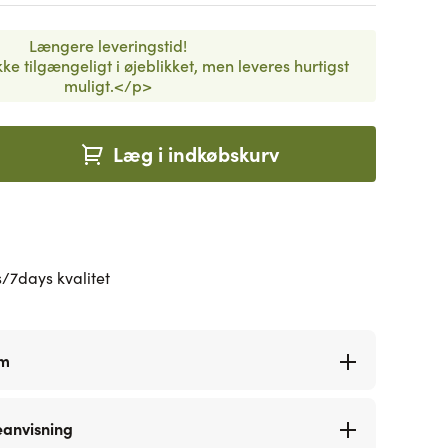
Længere leveringstid!
ke tilgængeligt i øjeblikket, men leveres hurtigst
muligt.</p>
Læg i indkøbskurv
/7days kvalitet
rm
eanvisning