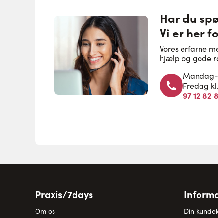
Har du sp
Vi er her fo
Vores erfarne m
hjælp og gode r
Mandag-to
Fredag kl
97 12 82 
Praxis/7days
Informa
Om os
Din kunde