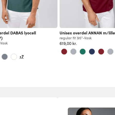
erdel DABAS lyocell
Unisex overdel ANNAN m/lille
™)
regular fit
95°-Vask
-Vask
619,00 kr.
+7