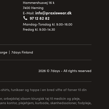
Hammershusvej 16 k
7400 Herning
info@praxiswear.dk
E-Mail:
97 12 82 82
Mandag-Torsdag kl. 9.00-16.00
Fredag kl. 9.00-14.30
Norge
7days Finland
2026 © 7days - All rights reserved
hirts, tunikaer og toppe i en bred vifte af farver til din
, arbejdstøj såsom kirurgisk tøj til medicin og pleje,
 lægens kontor, plejehjem, kurbade, skønhedssaloner, fodpleje,