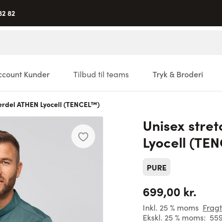
82 82
ccount Kunder
Tilbud til teams
Tryk & Broderi
verdel ATHEN Lyocell (TENCEL™)
Unisex stre
Lyocell (TE
PURE
699,00 kr.
Inkl. 25 % moms
Fragt
Ekskl. 25 % moms:
559