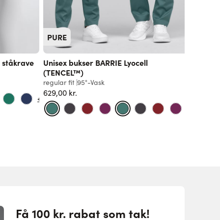
PURE
 ståkrave
Unisex bukser BARRIE Lyocell
Dameov
(TENCEL™)
slim fit
9
regular fit
95°-Vask
629,00 k
629,00 kr.
+6
+9
Få 100 kr. rabat som tak!