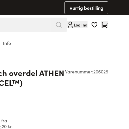
Hurtig bestilling
Cart
Log ind
Info
tch overdel ATHEN
Varenummer:
206025
NCEL™)
 fra
,20 kr.