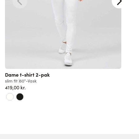
Dame t-shirt 2-pak
slim fit
60°-Vask
r
419,00 kr.
6