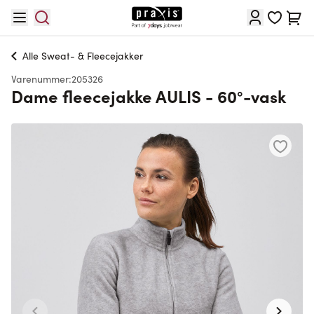
Skip to Content
Cart
Alle
Sweat- & Fleecejakker
Varenummer:
205326
Dame fleecejakke AULIS - 60°-vask