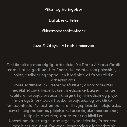
Vilkår og betingelser
Databeskyttelse
Virksomhedsoplysninger
2026 © 7days - All rights reserved
Funktionelt og moderigtigt arbejdstøj fra Praxis / 7days får dit
team til at se godt ud! Her finder du teamtøj som poloshirts, t-
shirts, tunikaer og toppe i en bred vifte af farver til din
arbejdsplads.
Vores sortiment inkluderer også kitler (laboratoriekittel,
lægekittel osv.), hvide bukser, medicinske bukser i mange
kvaliteter, arbejdstøj såsom kirurgisk tøj til medicin og pleje,
men også forklæder, træsko, arbejdssko og praktiske
fornødenheder (
knæstrømper
, ure til sygeplejersker, plejetaske,
osv.) til lægens kontor, plejehjem, kurbade, skønhedssaloner,
fodpleje, apoteker, laboratorier og klinikker.
Uanset om du er læge, tandlæge, sygeplejerske, farmaceut,
medicinsk assistent, fodlæge, kosmetolog eller geriatrisk