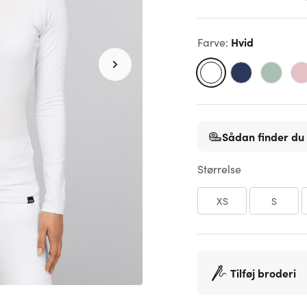
Hvid
Farve
:
Sådan finder du 
Størrelse
XS
S
Tilføj broderi