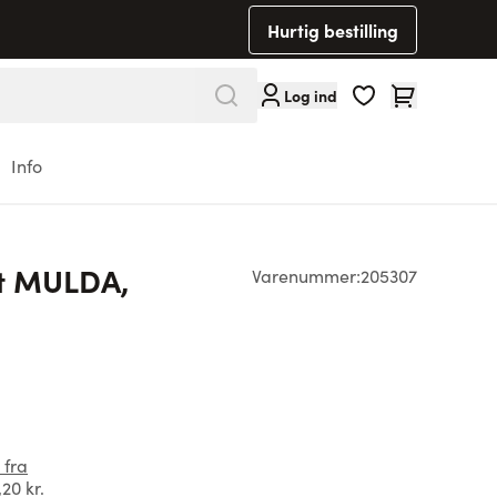
Hurtig bestilling
Cart
Log ind
Info
t MULDA,
Varenummer:
205307
 fra
,20 kr.