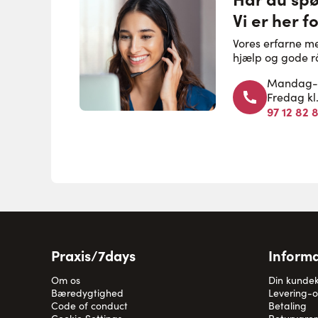
Vi er her fo
Vores erfarne m
hjælp og gode r
Mandag-to
Fredag kl
97 12 82 
Praxis/7days
Informa
Om os
Din kunde
Bæredygtighed
Levering-
Code of conduct
Betaling