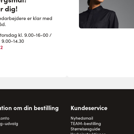
r dig!
edarbejdere er klar med
åd.
rsdag kl. 9.00-16-00 /
. 9.00-14.30
82
tion om din bestilling
Kundeservice
konto
Nyhedsmail
og-udvalg
TEAM-bestilling
Størrelsesguide