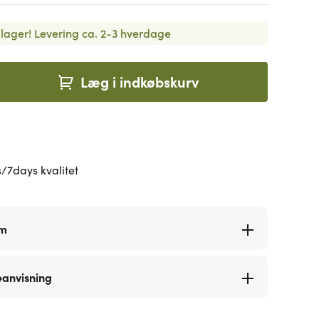
lager!
Levering ca. 2-3 hverdage
Læg i indkøbskurv
/7days kvalitet
rm
eanvisning