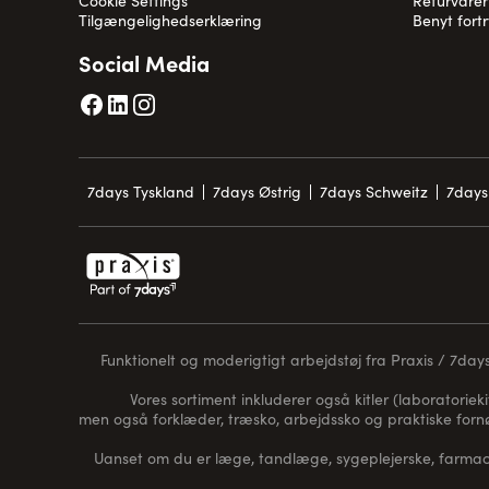
Cookie Settings
Returvarer
Tilgængelighedserklæring
Benyt fort
Social Media
7days Tyskland
7days Østrig
7days Schweitz
7days
Funktionelt og moderigtigt arbejdstøj fra Praxis / 7days 
Vores sortiment inkluderer også kitler (laboratorieki
men også forklæder, træsko, arbejdssko og praktiske for
Uanset om du er læge, tandlæge, sygeplejerske, farmaceu