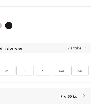
din størrelse
Vis tabel →
M
L
XL
XXL
3XL
Fra 65 kr.