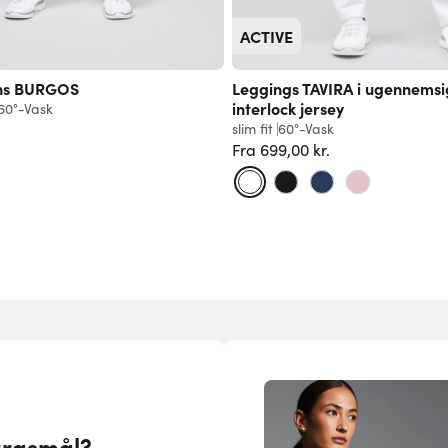
ACTIVE
ans BURGOS
Leggings TAVIRA i ugennemsi
interlock jersey
60°-Vask
slim fit
60°-Vask
Fra
699,00 kr.
Normalpris
ørgsmål?