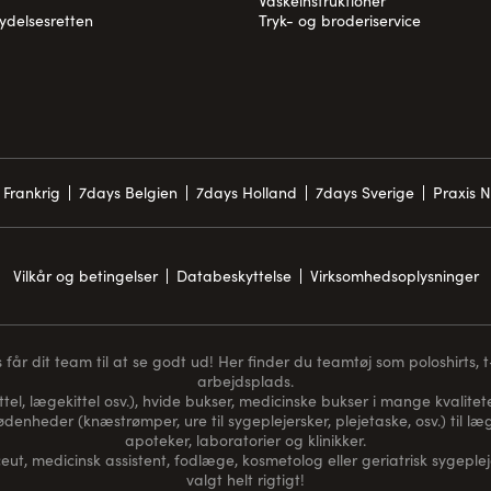
Vaskeinstruktioner
rydelsesretten
Tryk- og broderiservice
 Frankrig
7days Belgien
7days Holland
7days Sverige
Praxis 
Vilkår og betingelser
Databeskyttelse
Virksomhedsoplysninger
får dit team til at se godt ud! Her finder du teamtøj som poloshirts, t-s
arbejdsplads.
ttel, lægekittel osv.), hvide bukser, medicinske bukser i mange kvaliteter
nødenheder (
knæstrømper
, ure til sygeplejersker, plejetaske, osv.) til
apoteker, laboratorier og klinikker.
t, medicinsk assistent, fodlæge, kosmetolog eller geriatrisk sygeplej
valgt helt rigtigt!