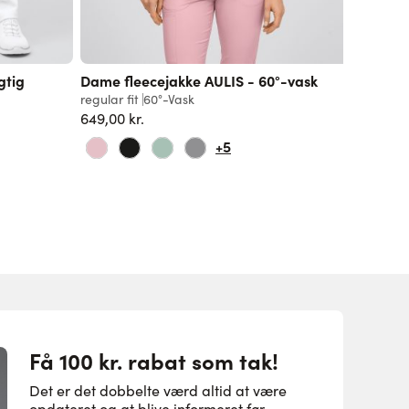
gtig
Dame fleecejakke AULIS - 60°-vask
Sneake
regular fit
60°-Vask
699,00 k
649,00 kr.
+5
Få 100 kr. rabat som tak!
Det er det dobbelte værd altid at være
opdateret og at blive informeret før