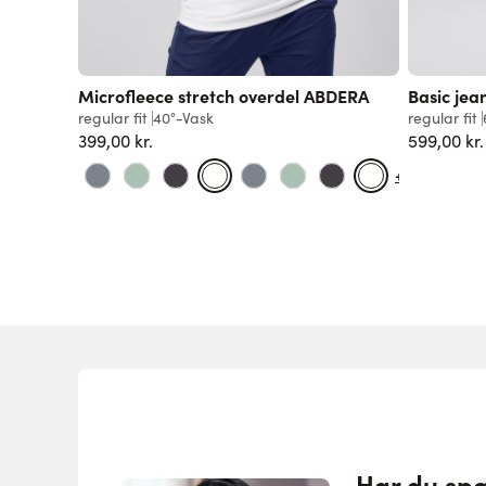
Microfleece stretch overdel ABDERA
Basic je
regular fit
40°-Vask
regular fit
399,00 kr.
599,00 kr.
+3
Har du sp