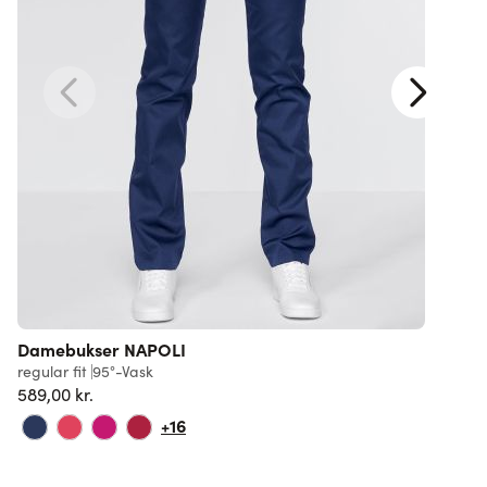
Damebukser NAPOLI
C
t
regular fit
95°-Vask
589,00 kr.
s
7
+16