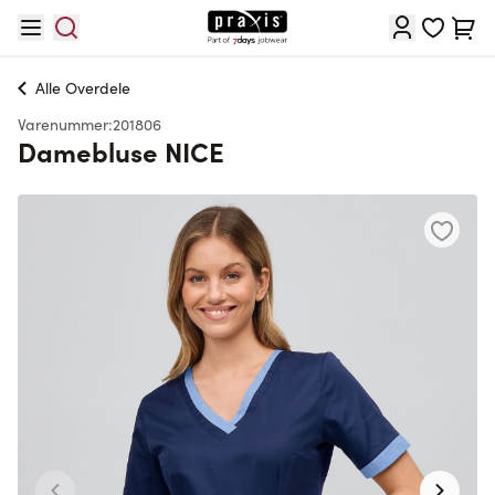
Skip to Content
Cart
Alle
Overdele
Varenummer:
201806
Damebluse NICE