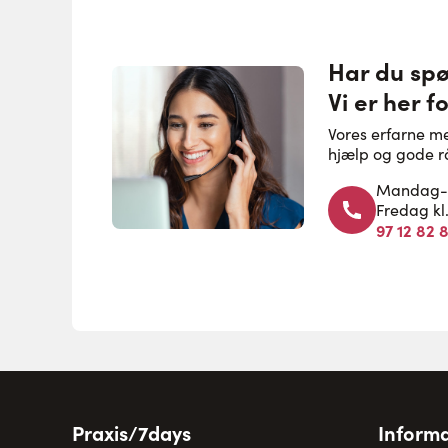
Har du sp
Vi er her fo
Vores erfarne m
hjælp og gode r
Mandag-to
Fredag kl
97 12 82 
Praxis/7days
Informa