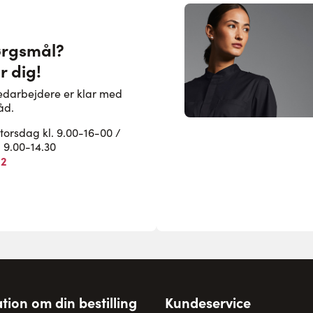
ørgsmål?
r dig!
edarbejdere er klar med
åd.
rsdag kl. 9.00-16-00 /
. 9.00-14.30
82
tion om din bestilling
Kundeservice