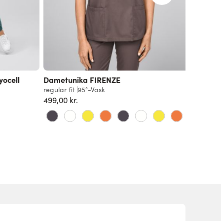
ocell
Dametunika FIRENZE
Dametu
regular fit
95°-Vask
regular f
499,00 kr.
499,00 k
+23