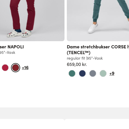
ser NAPOLI
Dame stretchbukser CORSE ly
(TENCEL™)
95°-Vask
regular fit
95°-Vask
659,00 kr.
+16
+9