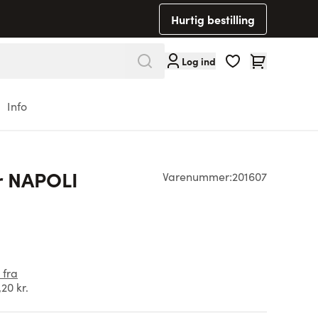
Hurtig bestilling
Cart
Log ind
Info
 NAPOLI
Varenummer:
201607
 fra
,20 kr.