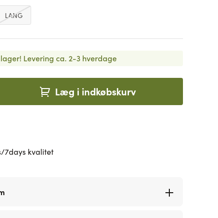
LANG
lager!
Levering ca. 2-3 hverdage
Læg i indkøbskurv
/7days kvalitet
rm