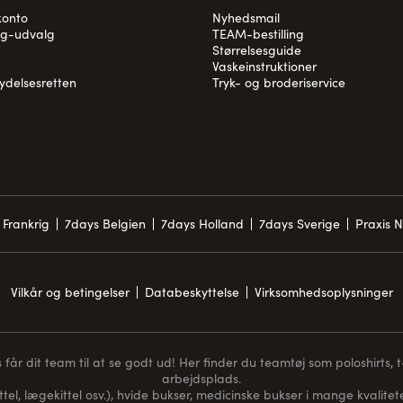
konto
Nyhedsmail
og-udvalg
TEAM-bestilling
Størrelsesguide
Vaskeinstruktioner
rydelsesretten
Tryk- og broderiservice
 Frankrig
7days Belgien
7days Holland
7days Sverige
Praxis 
Vilkår og betingelser
Databeskyttelse
Virksomhedsoplysninger
får dit team til at se godt ud! Her finder du teamtøj som poloshirts, t-s
arbejdsplads.
ttel, lægekittel osv.), hvide bukser, medicinske bukser i mange kvaliteter