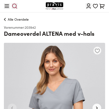
Skip to Content
Cart
Alle
Overdele
Varenummer:
203942
Dameoverdel ALTENA med v-hals