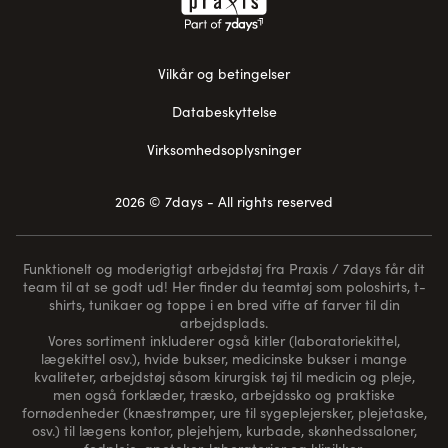
Vilkår og betingelser
Databeskyttelse
Virksomhedsoplysninger
2026 © 7days - All rights reserved
Funktionelt og moderigtigt arbejdstøj fra Praxis / 7days får dit
team til at se godt ud! Her finder du teamtøj som poloshirts, t-
shirts, tunikaer og toppe i en bred vifte af farver til din
arbejdsplads.
Vores sortiment inkluderer også kitler (laboratoriekittel,
lægekittel osv.), hvide bukser, medicinske bukser i mange
kvaliteter, arbejdstøj såsom kirurgisk tøj til medicin og pleje,
men også forklæder, træsko, arbejdssko og praktiske
fornødenheder (
knæstrømper
, ure til sygeplejersker, plejetaske,
osv.) til lægens kontor, plejehjem, kurbade, skønhedssaloner,