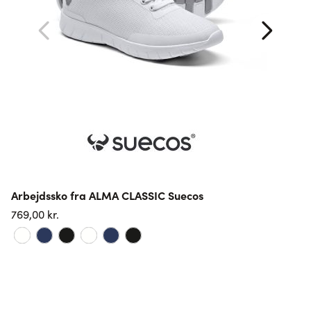
Arbejdssko fra ALMA CLASSIC Suecos
D
r
769,00 kr.
6