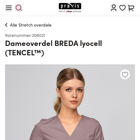
Skip to Content
Cart
Alle
Stretch overdele
Varenummer:
206021
Dameoverdel BREDA lyocell
(TENCEL™)