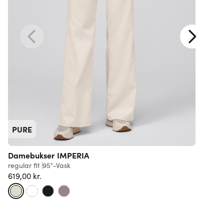
PURE
Damebukser IMPERIA
U
regular fit
95°-Vask
s
619,00 kr.
6