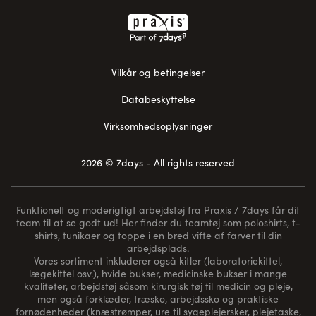
Vilkår og betingelser
Databeskyttelse
Virksomhedsoplysninger
2026 © 7days - All rights reserved
Funktionelt og moderigtigt arbejdstøj fra Praxis / 7days får dit
team til at se godt ud! Her finder du teamtøj som poloshirts, t-
shirts, tunikaer og toppe i en bred vifte af farver til din
arbejdsplads.
Vores sortiment inkluderer også kitler (laboratoriekittel,
lægekittel osv.), hvide bukser, medicinske bukser i mange
kvaliteter, arbejdstøj såsom kirurgisk tøj til medicin og pleje,
men også forklæder, træsko, arbejdssko og praktiske
fornødenheder (
knæstrømper
, ure til sygeplejersker, plejetaske,