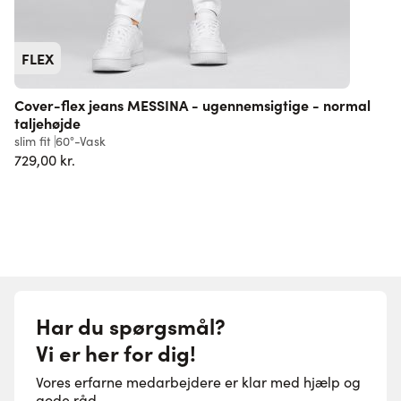
FLEX
Cover-flex jeans MESSINA - ugennemsigtige - normal
taljehøjde
l
slim fit
60°-Vask
5
729,00 kr.
Har du spørgsmål?
Vi er her for dig!
Vores erfarne medarbejdere er klar med hjælp og
gode råd.