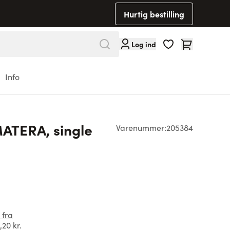
Hurtig bestilling
Cart
Log ind
Info
ATERA, single
Varenummer:
205384
 fra
,20 kr.