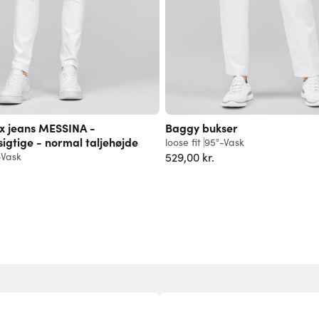
x jeans MESSINA -
Baggy bukser
gtige - normal taljehøjde
loose fit
95°-Vask
-Vask
529,00 kr.