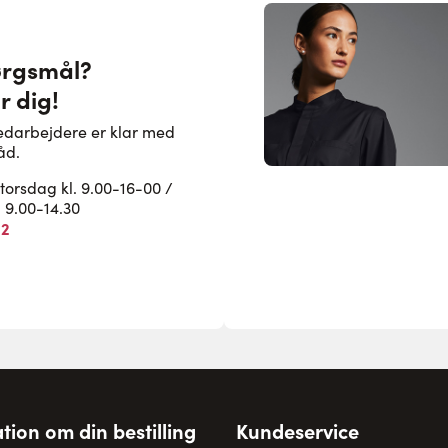
ørgsmål?
r dig!
edarbejdere er klar med
åd.
rsdag kl. 9.00-16-00 /
. 9.00-14.30
82
tion om din bestilling
Kundeservice