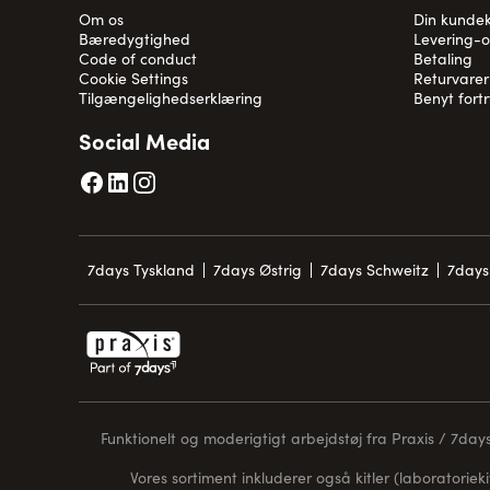
Om os
Din kunde
Bæredygtighed
Levering-
Code of conduct
Betaling
Cookie Settings
Returvarer
Tilgængelighedserklæring
Benyt fort
Social Media
7days Tyskland
7days Østrig
7days Schweitz
7days
Funktionelt og moderigtigt arbejdstøj fra Praxis / 7days 
Vores sortiment inkluderer også kitler (laboratorieki