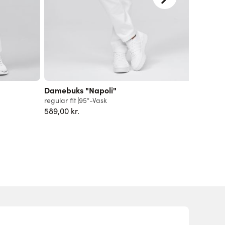
Damebuks "Napoli"
Active-
regular fit
95°-Vask
regular f
589,00 kr.
319,00 k