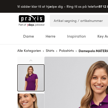
97 12 
Vi sidder klar til at hjælpe dig - Ring til os på telefon
Skip to Content
Artikel søgning / artikelnummer
Dame
Herre
Inspiration
Key A
Alle Kategorien
Shirts
Poloshirts
Damepolo MATERA,