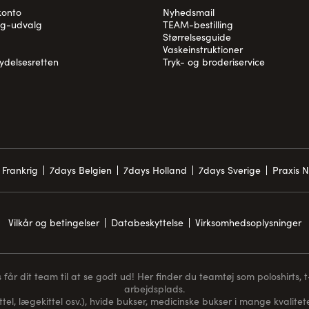
konto
Nyhedsmail
og-udvalg
TEAM-bestilling
Størrelsesguide
Vaskeinstruktioner
rydelsesretten
Tryk- og broderiservice
 Frankrig
7days Belgien
7days Holland
7days Sverige
Praxis 
Vilkår og betingelser
Databeskyttelse
Virksomhedsoplysninger
får dit team til at se godt ud! Her finder du teamtøj som poloshirts, t-s
arbejdsplads.
ttel, lægekittel osv.), hvide bukser, medicinske bukser i mange kvaliteter