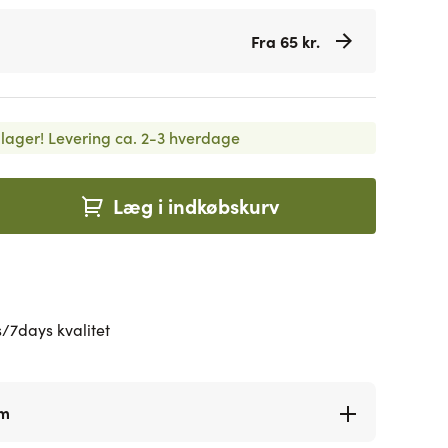
Fra 65 kr.
lager!
Levering ca. 2-3 hverdage
Læg i indkøbskurv
/7days kvalitet
rm