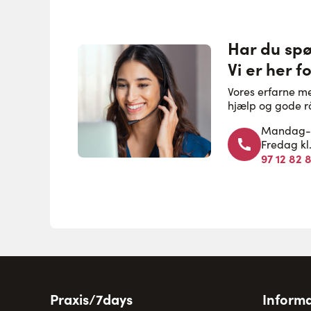
Har du sp
Vi er her fo
Vores erfarne m
hjælp og gode r
Mandag-to
Fredag kl
97 12 82 
Praxis/7days
Informa