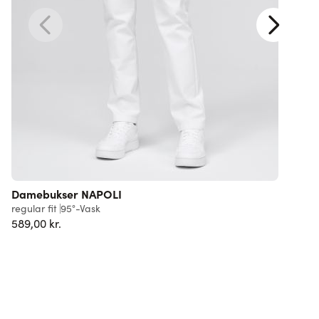
Damebukser NAPOLI
regular fit
95°-Vask
r
589,00 kr.
5