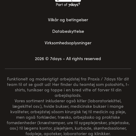
Vilkår og betingelser
Databeskyttelse
Virksomhedsoplysninger
2026 © 7days - All rights reserved
Funktionelt og moderigtigt arbejdstøj fra Praxis / 7days får dit
team til at se godt ud! Her finder du teamtøj som poloshirts, t-
shirts, tunikaer og toppe i en bred vifte af farver til din
arbejdsplads.
Vores sortiment inkluderer også kitler (laboratoriekittel,
lægekittel osv.), hvide bukser, medicinske bukser i mange
kvaliteter, arbejdstøj såsom kirurgisk tøj til medicin og pleje,
men også forklæder, træsko, arbejdssko og praktiske
fornødenheder (
knæstrømper
, ure til sygeplejersker, plejetaske,
osv.) til lægens kontor, plejehjem, kurbade, skønhedssaloner,
fodpleje, apoteker, laboratorier og klinikker.