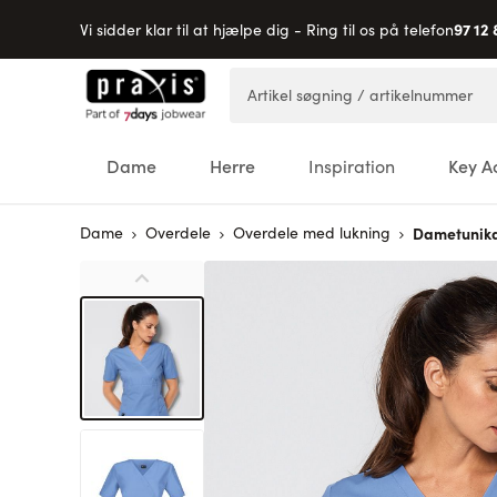
97 12 
Vi sidder klar til at hjælpe dig - Ring til os på telefon
Skip to Content
Artikel søgning / artikelnummer
Dame
Herre
Inspiration
Key A
Dame
Overdele
Overdele med lukning
Dametunik