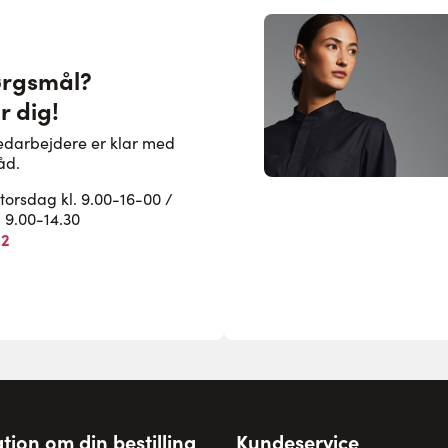
ørgsmål?
r dig!
edarbejdere er klar med
åd.
rsdag kl. 9.00-16-00 /
. 9.00-14.30
82
tion om din bestilling
Kundeservice