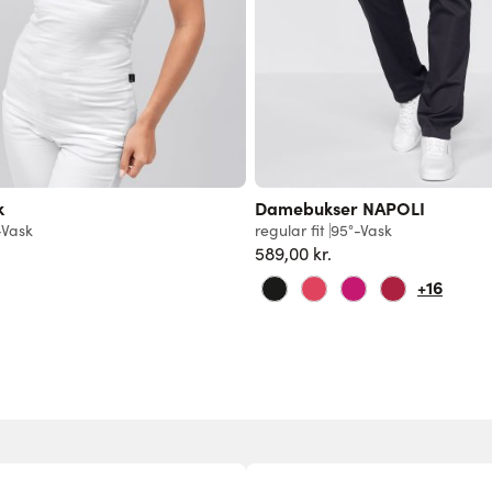
k
Damebukser NAPOLI
-Vask
regular fit
95°-Vask
589,00 kr.
+16