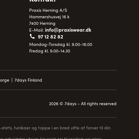
Praxis Herning A/S
Hammershusvej 16 k
7400 Herning
info@praxiswear.dk
E-Mail:
97 12 82 82
Mandag-Torsdag kl. 9.00-16.00
Fredag kl. 9.00-14.30
Norge
7days Finland
2026 © 7days - All rights reserved
hirts, tunikaer og toppe i en bred vifte af farver til din
, arbejdstøj såsom kirurgisk tøj til medicin og pleje,