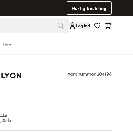
Hurtig bestilling
Cart
Log ind
Info
 LYON
Varenummer:
204198
 fra
,20 kr.