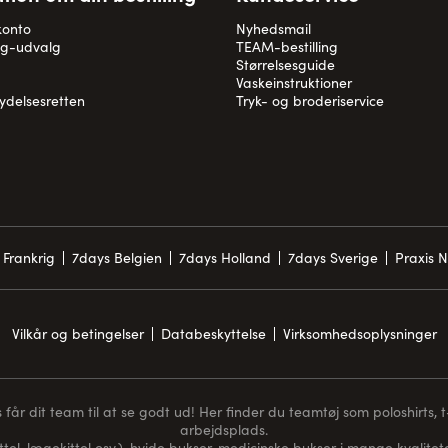
konto
Nyhedsmail
og-udvalg
TEAM-bestilling
Størrelsesguide
Vaskeinstruktioner
rydelsesretten
Tryk- og broderiservice
 Frankrig
7days Belgien
7days Holland
7days Sverige
Praxis 
Vilkår og betingelser
Databeskyttelse
Virksomhedsoplysninger
får dit team til at se godt ud! Her finder du teamtøj som poloshirts, t-s
arbejdsplads.
ttel, lægekittel osv.), hvide bukser, medicinske bukser i mange kvaliteter