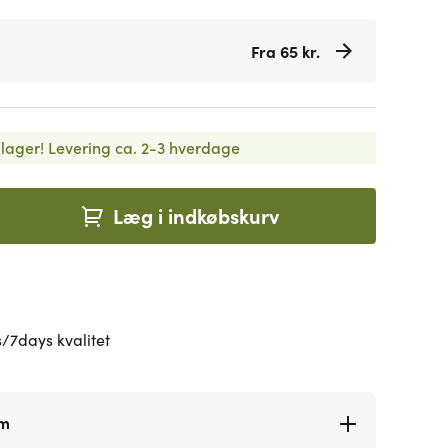
Fra 65 kr.
lager!
Levering ca. 2-3 hverdage
Læg i indkøbskurv
/7days kvalitet
rm