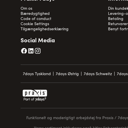
Om os
Din kunde
Bæredygtighed
Levering-
Code of conduct
Betaling
Cookie Settings
Returvarer
Tilgængelighedserklæring
Benyt fort
Social Media
7days Tyskland
7days Østrig
7days Schweitz
7days
Funktionelt og moderigtigt arbejdstøj fra Praxis / 7days 
Vores sortiment inkluderer også kitler (laboratorieki