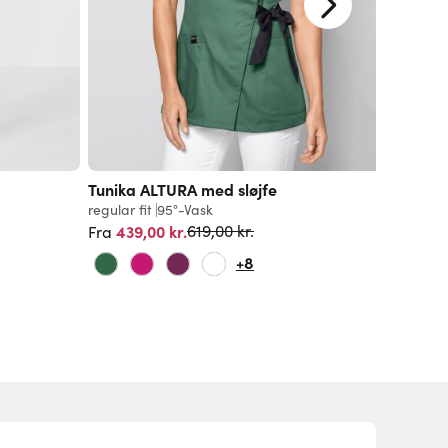
Tunika ALTURA med sløjfe
Dame b
regular fit
95°-Vask
regular f
Normalpris
439,00 kr.
999,00 k
619,00 kr.
Fra
+8