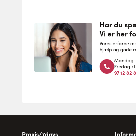
Har du sp
Vi er her fo
Vores erfarne m
hjælp og gode r
Mandag-to
Fredag kl
97 12 82 
Praxis/7days
Informa