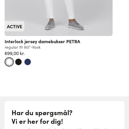
ACTIVE
Interlock jersey damebukser PETRA
regular fit
60°-Vask
r
699,00 kr.
3
Har du spørgsmål?
Vi er her for dig!