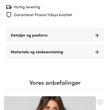
Hurtig levering
Garanteret Praxis/7days kvalitet
Detaljer og pasform
Materiale og vaskeanvisning
Vores anbefalinger
Navigating through the elements of the carousel is possible using th
Press to skip carousel
Press to go to carousel navigation