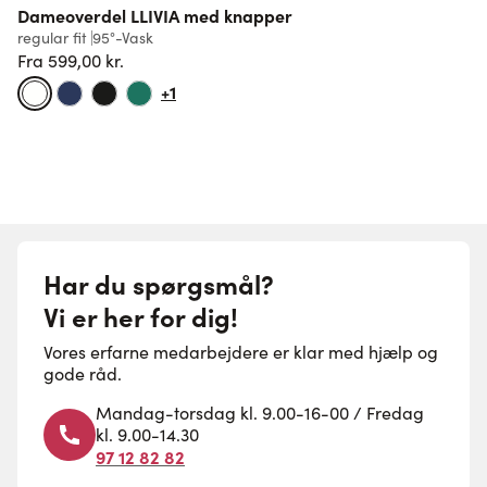
Dameoverdel LLIVIA med knapper
F
regular fit
95°-Vask
1
Fra
599,00 kr.
Normalpris
+1
Har du spørgsmål?
Vi er her for dig!
Vores erfarne medarbejdere er klar med hjælp og
gode råd.
Mandag-torsdag kl. 9.00-16-00 / Fredag
kl. 9.00-14.30
97 12 82 82