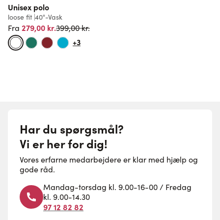
Unisex polo
loose fit
40°-Vask
l
Normalpris
279,00 kr.
5
399,00 kr.
Fra
+3
Har du spørgsmål?
Vi er her for dig!
Vores erfarne medarbejdere er klar med hjælp og
gode råd.
Mandag-torsdag kl. 9.00-16-00 / Fredag
kl. 9.00-14.30
97 12 82 82