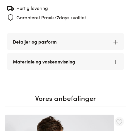
Hurtig levering
Garanteret Praxis/7days kvalitet
Detaljer og pasform
Materiale og vaskeanvisning
Vores anbefalinger
Navigating through the elements of the carousel is possible using th
Press to skip carousel
Press to go to carousel navigation