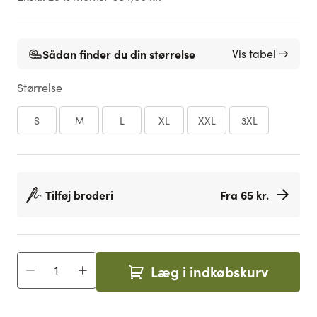
Sådan finder du din størrelse
Vis tabel →
Størrelse
S
M
L
XL
XXL
3XL
Tilføj broderi
Fra 65 kr.
Læg i indkøbskurv
Antal