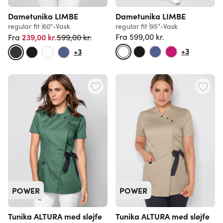
Dametunika LIMBE
Dametunika LIMBE
regular fit
60°-Vask
regular fit
95°-Vask
Normalpris
239,00 kr.
Fra
599,00 kr.
599,00 kr.
Fra
Normalpris
+3
+3
POWER
POWER
Tunika ALTURA med sløjfe
Tunika ALTURA med sløjfe