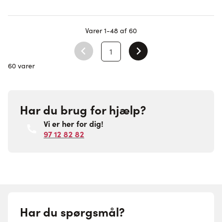
Varer
1
-
48
af
60
1
Du læser i øjeblikket side
60 varer
Har du brug for hjælp?
Vi er her for dig!
97 12 82 82
Har du spørgsmål?