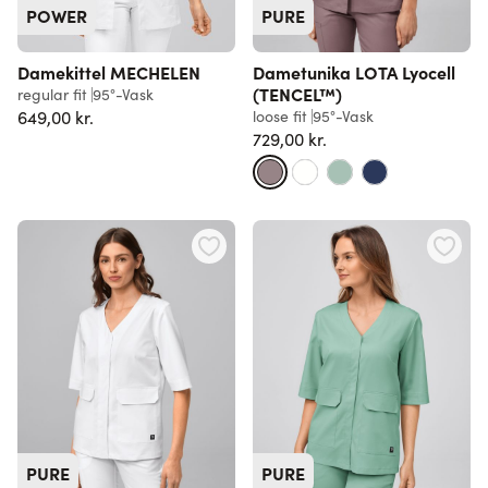
POWER
PURE
Damekittel MECHELEN
Dametunika LOTA Lyocell
(TENCEL™)
regular fit
95°-Vask
649,00 kr.
loose fit
95°-Vask
729,00 kr.
PURE
PURE