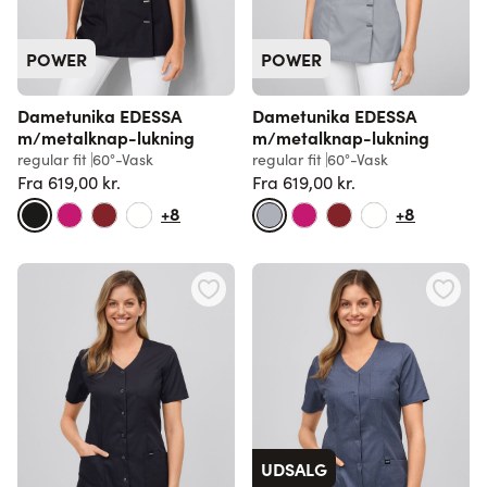
POWER
POWER
Dametunika EDESSA
Dametunika EDESSA
m/metalknap-lukning
m/metalknap-lukning
regular fit
60°-Vask
regular fit
60°-Vask
Fra
619,00 kr.
Fra
619,00 kr.
Normalpris
Normalpris
+8
+8
UDSALG