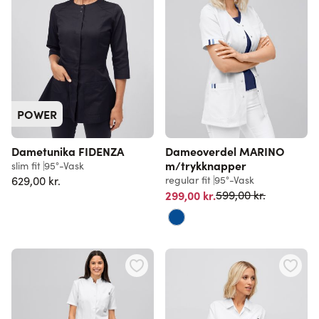
POWER
Dametunika FIDENZA
Dameoverdel MARINO
m/trykknapper
slim fit
95°-Vask
629,00 kr.
regular fit
95°-Vask
Normalpris
299,00 kr.
599,00 kr.