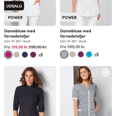
UDSALG
POWER
POWER
Damebluse med
Damebluse med
farvedetaljer
farvedetaljer
slim fit
95°-Vask
slim fit
95°-Vask
Normalpris
319,00 kr.
Fra
599,00 kr.
599,00 kr.
Fra
Normalpris
+5
+5