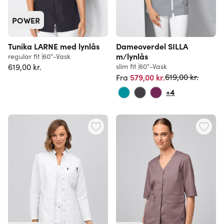
POWER
Tunika LARNE med lynlås
Dameoverdel SILLA
m/lynlås
regular fit
60°-Vask
619,00 kr.
slim fit
60°-Vask
Normalpris
579,00 kr.
619,00 kr.
Fra
+4