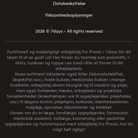
Databeskyttelse
Virksomhedsoplysninger
2026 © 7days - All rights reserved
Funktionelt og moderigtigt arbejdstøj fra Praxis / 7days får dit
team til at se godt ud! Her finder du teamtøj som poloshirts, t-
shirts, tunikaer og toppe i en bred vifte af farver til din
arbejdsplads.
Vores sortiment inkluderer også kitler (laboratoriekittel,
lægekittel osv.), hvide bukser, medicinske bukser i mange
kvaliteter, arbejdstøj såsom kirurgisk tøj til medicin og pleje,
men også forklæder, træsko, arbejdssko og praktiske
fornødenheder (
knæstrømper
, ure til sygeplejersker, plejetaske,
osv.) til lægens kontor, plejehjem, kurbade, skønhedssaloner,
fodpleje, apoteker, laboratorier og klinikker.
Uanset om du er læge, tandlæge, sygeplejerske, farmaceut,
medicinsk assistent, fodlæge, kosmetolog eller geriatrisk
sygeplejerske og fysioterapeut med arbejdstøj fra Praxis, har du
valgt helt rigtigt!