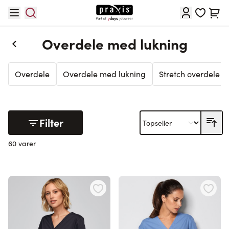
Skip to Content
Cart
Overdele med lukning
Overdele
Overdele med lukning
Stretch overdele
Filter
60 varer