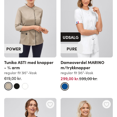
UDSALG
POWER
PURE
Tunika ASTI med knapper
Dameoverdel MARINO
- ¾ arm
m/trykknapper
regular fit
95°-Vask
regular fit
95°-Vask
Normalpris
619,00 kr.
299,00 kr.
599,00 kr.