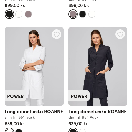
899,00 kr.
899,00 kr.
POWER
POWER
Lang dametunika ROANNE
Lang dametunika ROANNE
slim fit
95°-Vask
slim fit
95°-Vask
639,00 kr.
639,00 kr.