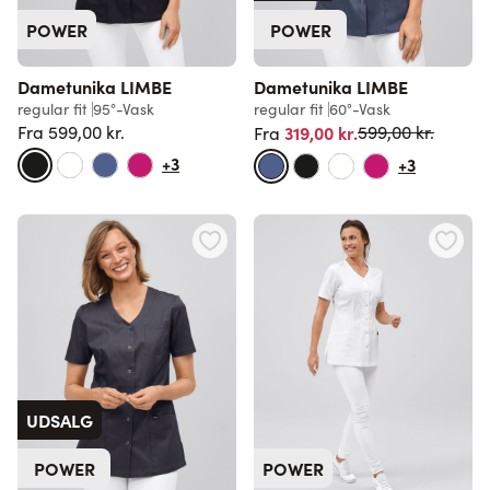
POWER
POWER
Dametunika LIMBE
Dametunika LIMBE
regular fit
95°-Vask
regular fit
60°-Vask
Normalpris
Fra
599,00 kr.
319,00 kr.
599,00 kr.
Fra
Normalpris
+3
+3
UDSALG
POWER
POWER