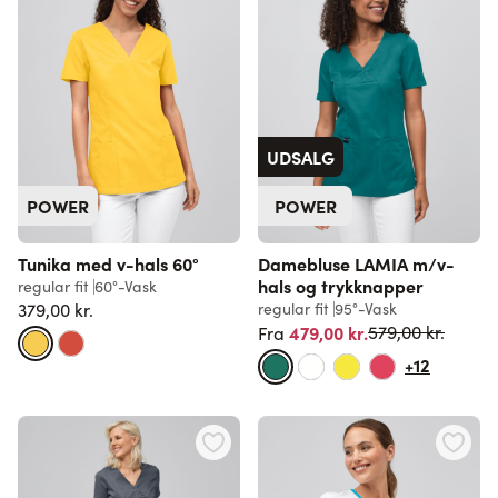
UDSALG
POWER
POWER
Tunika med v-hals 60°
Damebluse LAMIA m/v-
hals og trykknapper
regular fit
60°-Vask
379,00 kr.
regular fit
95°-Vask
Normalpris
479,00 kr.
579,00 kr.
Fra
+12