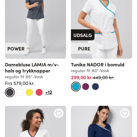
UDSALG
POWER
PURE
Damebluse LAMIA m/v-
Tunika NADOR i bomuld
hals og trykknapper
regular fit
60°-Vask
Normalpris
regular fit
95°-Vask
299,00 kr.
449,00 kr.
Fra
579,00 kr.
Normalpris
+12