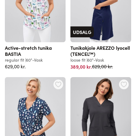
UDSALG
Active-stretch tunika
Tunikakjole AREZZO lyocell
BASTIA
(TENCEL™)
regular fit
60°-Vask
loose fit
60°-Vask
Normalpris
629,00 kr.
389,00 kr.
629,00 kr.