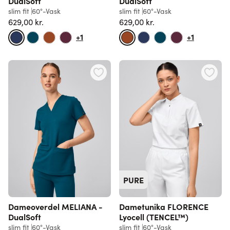
DualSoft
DualSoft
slim fit
60°-Vask
slim fit
60°-Vask
629,00 kr.
629,00 kr.
+1
+1
PURE
Dameoverdel MELIANA -
Dametunika FLORENCE
DualSoft
Lyocell (TENCEL™)
slim fit
60°-Vask
slim fit
60°-Vask