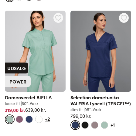
UDSALG
POWER
Dameoverdel BIELLA
Selection dametunika
VALERIA Lyocell (TENCEL™)
loose fit
60°-Vask
Normalpris
319,00 kr.
slim fit
95°-Vask
639,00 kr.
799,00 kr.
+2
+1