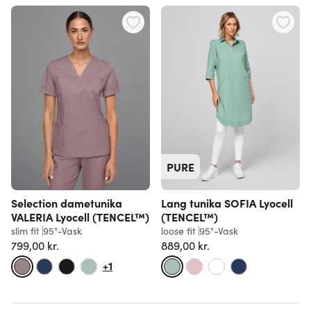
PURE
Selection dametunika
Lang tunika SOFIA Lyocell
VALERIA Lyocell (TENCEL™)
(TENCEL™)
slim fit
95°-Vask
loose fit
95°-Vask
799,00 kr.
889,00 kr.
+1