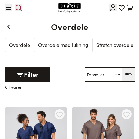
Skip to Content
Cart
Overdele
Overdele
Overdele med lukning
Stretch overdele
Filter
64 varer