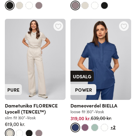
UDSALG
PURE
POWER
Dametunika FLORENCE
Dameoverdel BIELLA
Lyocell (TENCEL™)
loose fit
60°-Vask
Normalpris
slim fit
60°-Vask
319,00 kr.
639,00 kr.
619,00 kr.
+2