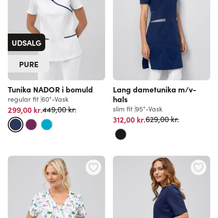
UDSALG
PURE
Tunika NADOR i bomuld
Lang dametunika m/v-
hals
regular fit
60°-Vask
Normalpris
299,00 kr.
slim fit
95°-Vask
449,00 kr.
Normalpris
312,00 kr.
629,00 kr.