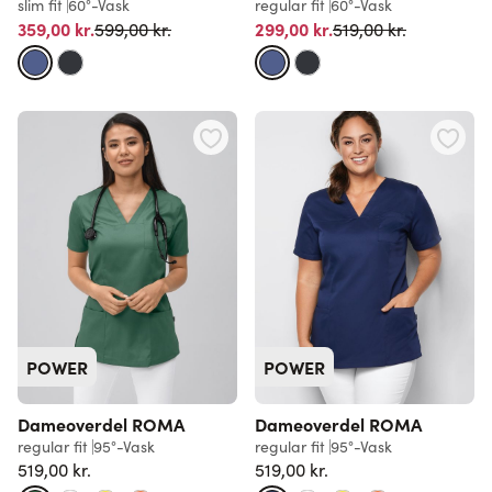
slim fit
60°-Vask
regular fit
60°-Vask
Normalpris
Normalpris
359,00 kr.
299,00 kr.
599,00 kr.
519,00 kr.
POWER
POWER
Dameoverdel ROMA
Dameoverdel ROMA
regular fit
95°-Vask
regular fit
95°-Vask
519,00 kr.
519,00 kr.