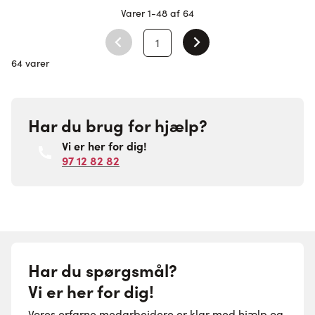
Varer
1
-
48
af
64
1
Du læser i øjeblikket side
64 varer
Har du brug for hjælp?
Vi er her for dig!
97 12 82 82
Har du spørgsmål?
Vi er her for dig!
Vores erfarne medarbejdere er klar med hjælp og