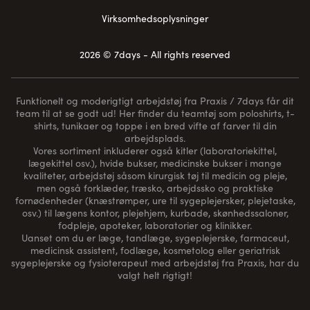
Virksomhedsoplysninger
2026 © 7days - All rights reserved
Funktionelt og moderigtigt arbejdstøj fra Praxis / 7days får dit
team til at se godt ud! Her finder du teamtøj som poloshirts, t-
shirts, tunikaer og toppe i en bred vifte af farver til din
arbejdsplads.
Vores sortiment inkluderer også kitler (laboratoriekittel,
lægekittel osv.), hvide bukser, medicinske bukser i mange
kvaliteter, arbejdstøj såsom kirurgisk tøj til medicin og pleje,
men også forklæder, træsko, arbejdssko og praktiske
fornødenheder (
knæstrømper
, ure til sygeplejersker, plejetaske,
osv.) til lægens kontor, plejehjem, kurbade, skønhedssaloner,
fodpleje, apoteker, laboratorier og klinikker.
Uanset om du er læge, tandlæge, sygeplejerske, farmaceut,
medicinsk assistent, fodlæge, kosmetolog eller geriatrisk
sygeplejerske og fysioterapeut med arbejdstøj fra Praxis, har du
valgt helt rigtigt!