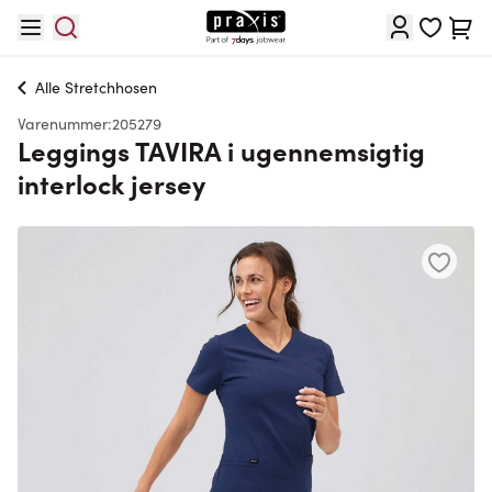
Skip to Content
Cart
Alle
Stretchhosen
Varenummer:
205279
Leggings TAVIRA i ugennemsigtig
interlock jersey