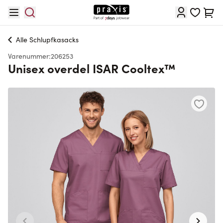
Skip to Content
Cart
Alle
Schlupfkasacks
Varenummer:
206253
Unisex overdel ISAR Cooltex™