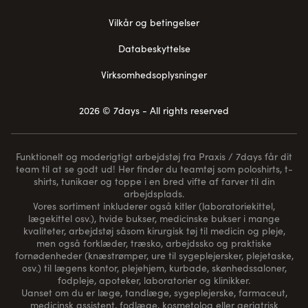
Vilkår og betingelser
Databeskyttelse
Virksomhedsoplysninger
2026 © 7days - All rights reserved
Funktionelt og moderigtigt arbejdstøj fra Praxis / 7days får dit
team til at se godt ud! Her finder du teamtøj som poloshirts, t-
shirts, tunikaer og toppe i en bred vifte af farver til din
arbejdsplads.
Vores sortiment inkluderer også kitler (laboratoriekittel,
lægekittel osv.), hvide bukser, medicinske bukser i mange
kvaliteter, arbejdstøj såsom kirurgisk tøj til medicin og pleje,
men også forklæder, træsko, arbejdssko og praktiske
fornødenheder (
knæstrømper
, ure til sygeplejersker, plejetaske,
osv.) til lægens kontor, plejehjem, kurbade, skønhedssaloner,
fodpleje, apoteker, laboratorier og klinikker.
Uanset om du er læge, tandlæge, sygeplejerske, farmaceut,
medicinsk assistent, fodlæge, kosmetolog eller geriatrisk