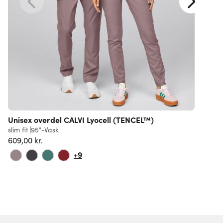
Unisex overdel CALVI Lyocell (TENCEL™)
slim fit
95°-Vask
r
609,00 kr.
6
+9