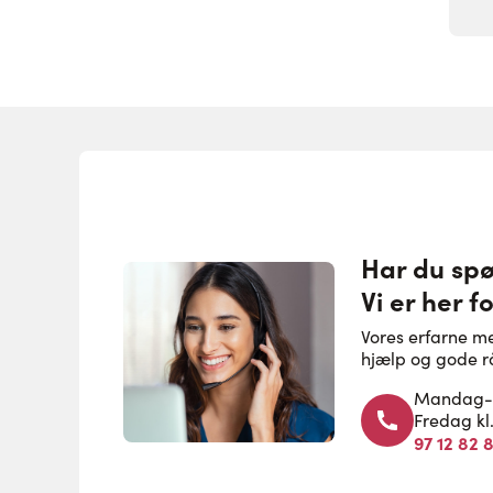
Har du sp
Vi er her fo
Vores erfarne m
hjælp og gode r
Mandag-to
Fredag kl
97 12 82 