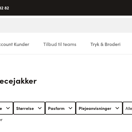
82 82
ccount Kunder
Tilbud til teams
Tryk & Broderi
eecejakker
e
Størrelse
Pasform
Plejeanvisninger
Alle
er