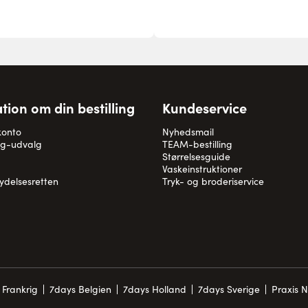
tion om din bestilling
Kundeservice
konto
Nyhedsmail
og-udvalg
TEAM-bestilling
Størrelsesguide
Vaskeinstruktioner
rydelsesretten
Tryk- og broderiservice
 Frankrig
7days Belgien
7days Holland
7days Sverige
Praxis 