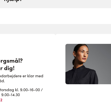
ørgsmål?
r dig!
edarbejdere er klar med
åd.
rsdag kl. 9.00-16-00 /
. 9.00-14.30
82