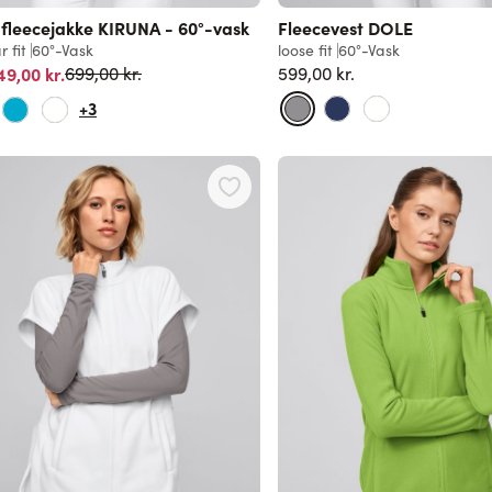
fleecejakke KIRUNA - 60°-vask
Fleecevest DOLE
r fit
60°-Vask
loose fit
60°-Vask
Normalpris
49,00 kr.
599,00 kr.
699,00 kr.
+3