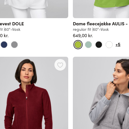
cevest DOLE
Dame fleecejakke AULIS -
it
60°-Vask
regular fit
60°-Vask
0 kr.
649,00 kr.
+5