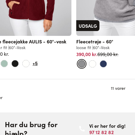
UDSALG
fleecejakke AULIS - 60°-vask
Fleecetrøje - 60°
r fit
60°-Vask
loose fit
60°-Vask
Normalpris
0 kr.
390,00 kr.
699,00 kr.
+5
11
varer
er
Har du brug for
Vi er her for dig!
hjælp?
97 12 82 82