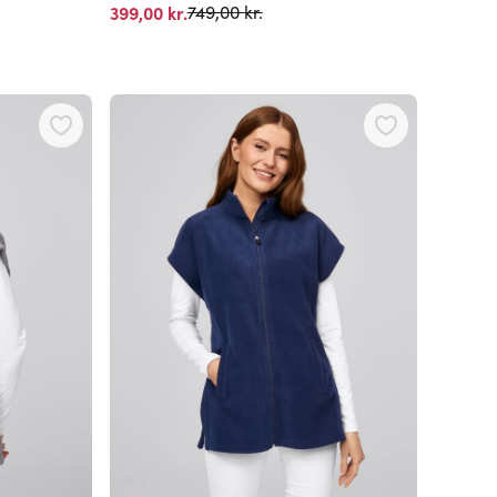
Normalpris
399,00 kr.
749,00 kr.