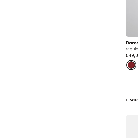
Dame 
regula
649,0
11 var