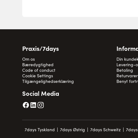
Praxis/7days
Informa
Om os
Din kunde
Bæredygtighed
Levering-
Code of conduct
Betaling
Cookie Settings
Returvarer
Tilgængelighedserklæring
Benyt fort
Social Media
7days Tyskland
7days Østrig
7days Schweitz
7days