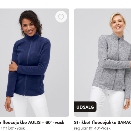
UDSALG
fleecejakke AULIS - 60°-vask
Strikket fleecejakke SAR
r fit
60°-Vask
regular fit
40°-Vask