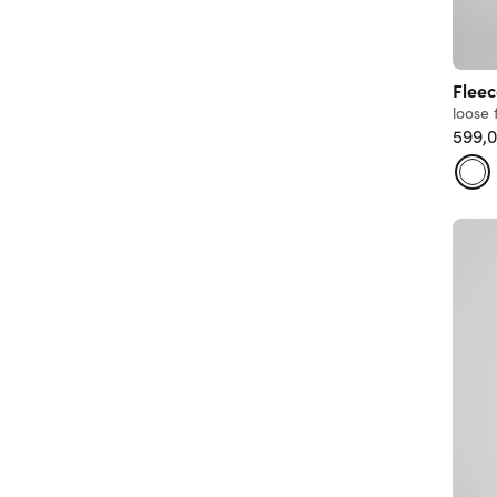
Flee
loose f
599,0