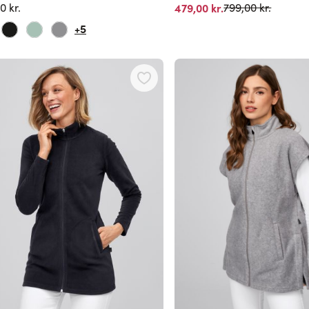
Normalpris
0 kr.
479,00 kr.
799,00 kr.
+5