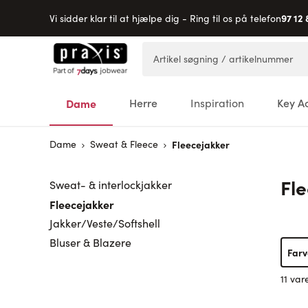
97 12 
Vi sidder klar til at hjælpe dig - Ring til os på telefon
Skip to Content
Artikel søgning / artikelnummer
Dame
Herre
Inspiration
Key A
Dame
Sweat & Fleece
Fleecejakker
Fl
Sweat- & interlockjakker
Fleecejakker
Jakker/Veste/Softshell
Bluser & Blazere
Farv
11 var